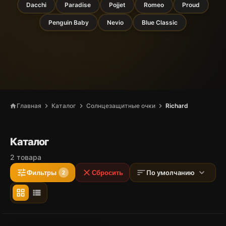
Dacchi
Paradise
Pojjet
Romeo
Proud
Penguin Baby
Nevio
Blue Classic
chevron_right
chevron_right
chevron_right
Главная
Каталог
Солнцезащитные очки
Richard
home
Каталог
2 товара
tune
close
sort
expand_more
По умолчанию
Фильтры
Сбросить
2
grid_view
view_list