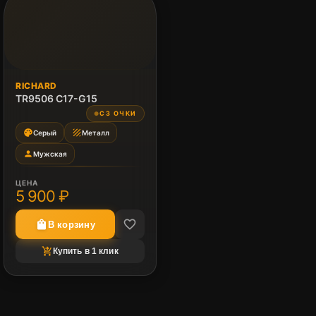
RICHARD
TR9506 C17-G15
СЗ ОЧКИ
●
palette
texture
Серый
Металл
person
Мужская
ЦЕНА
5 900 ₽
favorite_border
shopping_bag
В корзину
shopping_cart_checkout
Купить в 1 клик