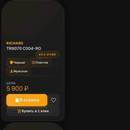
RICHARD
TR9070 C004-RO
СЗ ОЧКИ
●
palette
texture
Черный
Пластик
person
Мужская
ЦЕНА
5 900 ₽
favorite_border
shopping_bag
В корзину
shopping_cart_checkout
Купить в 1 клик