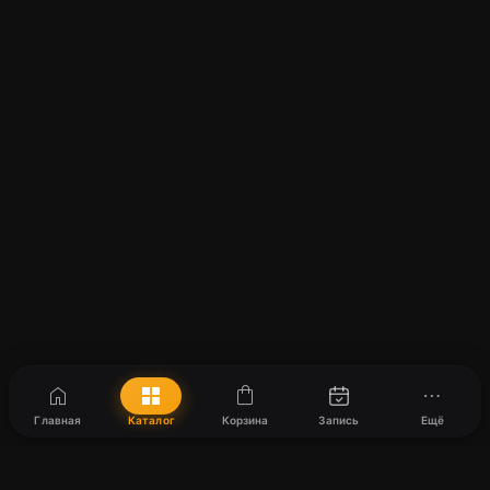
home
grid_view
shopping_bag
more_horiz
Главная
Каталог
Корзина
Запись
Ещё