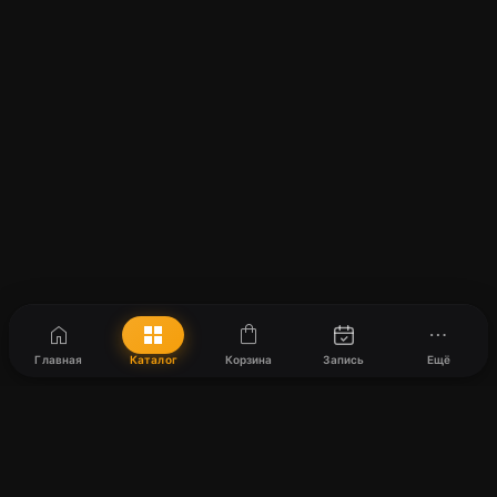
home
grid_view
shopping_bag
more_horiz
Главная
Каталог
Корзина
Запись
Ещё