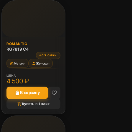
ROMANTIC
RG7819 C4
СЗ ОЧКИ
●
texture
person
Металл
Женская
ЦЕНА
4 500 ₽
favorite_border
shopping_bag
В корзину
shopping_cart_checkout
Купить в 1 клик