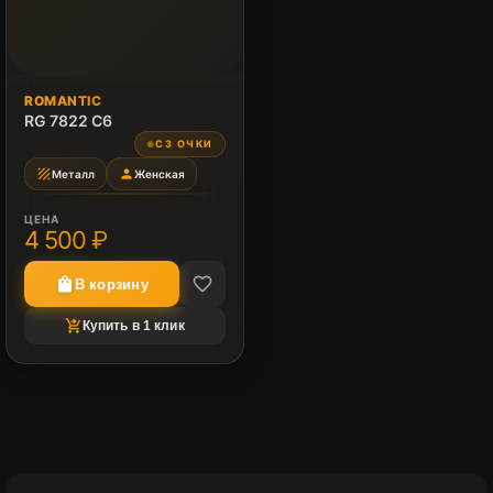
ROMANTIC
RG 7822 C6
СЗ ОЧКИ
●
texture
person
Металл
Женская
ЦЕНА
4 500 ₽
favorite_border
shopping_bag
В корзину
shopping_cart_checkout
Купить в 1 клик