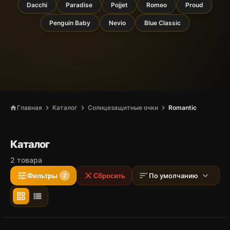
Dacchi
Paradise
Pojjet
Romeo
Proud
Penguin Baby
Nevio
Blue Classic
chevron_right
chevron_right
chevron_right
Главная
Каталог
Солнцезащитные очки
Romantic
home
Каталог
2 товара
tune
close
sort
expand_more
По умолчанию
Фильтры
Сбросить
2
grid_view
view_list