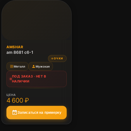
ПОД ЗАКАЗ
AMSHAR
Нет в наличии
am 8681 c6-1
ОЧКИ
●
texture
person
Металл
Мужская
ПОД ЗАКАЗ · НЕТ В
НАЛИЧИИ
ЦЕНА
4 600 ₽
event_available
Записаться на примерку