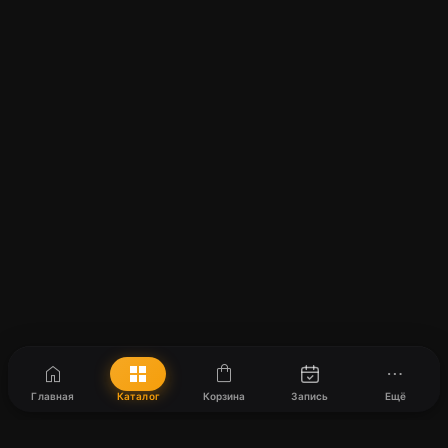
home
grid_view
shopping_bag
more_horiz
Главная
Каталог
Корзина
Запись
Ещё