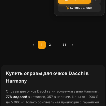
shopping_cart_checkout
Купить в 1 клик
chevron_left
chevron_right
...
1
2
61
Купить оправы для очков Dacchi в
Harmony
Оправы для очков Dacchi в интернет-магазине Harmony.
778 моделей
в каталоге
, 357 в наличии
.
Цены от 1 900 ₽
до 5 900 ₽
.
Только оригинальная продукция с гарантией