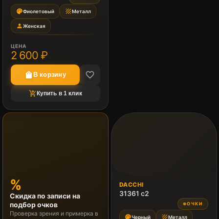
palette
texture
Фиолетовый
Металл
person
Женская
ЦЕНА
2 600 ₽
favorite_border
shopping_bag
В корзину
shopping_cart_checkout
Купить в 1 клик
%
DACCHI
31361 c2
Скидка по записи на
подбор очков
ОЧКИ
●
Проверка зрения и примерка в
palette
texture
Черный
Металл