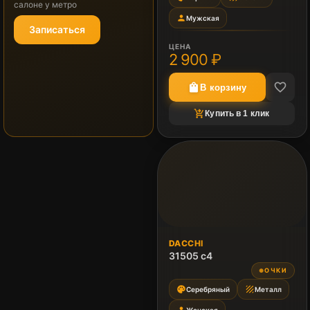
салоне у метро
person
Мужская
Записаться
ЦЕНА
2 900 ₽
favorite_border
shopping_bag
В корзину
shopping_cart_checkout
Купить в 1 клик
DACCHI
31505 c4
ОЧКИ
●
palette
texture
Серебряный
Металл