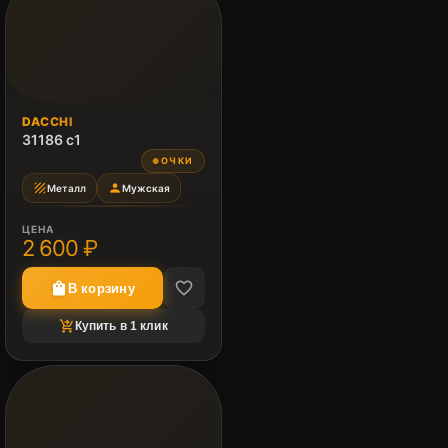
DACCHI
31186 c1
ОЧКИ
●
texture
person
Металл
Мужская
ЦЕНА
2 600 ₽
favorite_border
shopping_bag
В корзину
shopping_cart_checkout
Купить в 1 клик