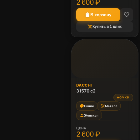
2 600 ₽
favorite_border
shopping_bag
В корзину
shopping_cart_checkout
Купить в 1 клик
DACCHI
31570 c2
ОЧКИ
●
palette
texture
Синий
Металл
person
Женская
ЦЕНА
2 600 ₽