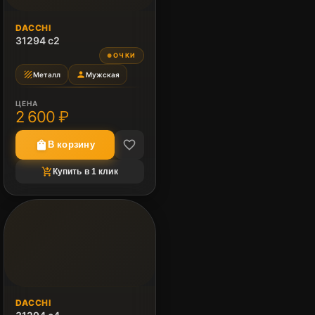
DACCHI
31294 c2
ОЧКИ
●
texture
person
Металл
Мужская
ЦЕНА
2 600 ₽
favorite_border
shopping_bag
В корзину
shopping_cart_checkout
Купить в 1 клик
DACCHI