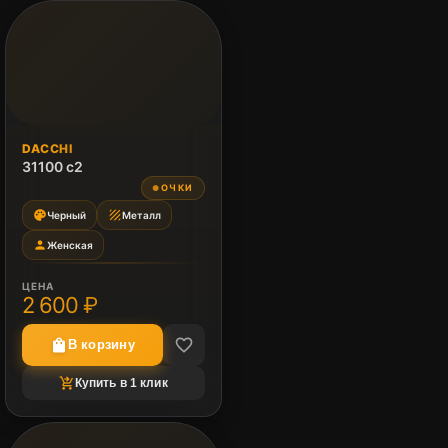
DACCHI
31100 c2
ОЧКИ
●
palette
texture
Черный
Металл
person
Женская
ЦЕНА
2 600 ₽
favorite_border
shopping_bag
В корзину
shopping_cart_checkout
Купить в 1 клик