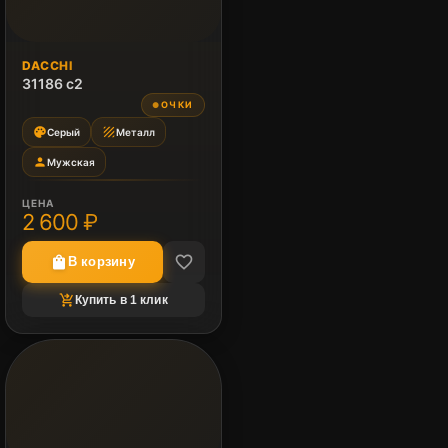
DACCHI
31186 c2
ОЧКИ
●
palette
texture
Серый
Металл
person
Мужская
ЦЕНА
2 600 ₽
favorite_border
shopping_bag
В корзину
shopping_cart_checkout
Купить в 1 клик