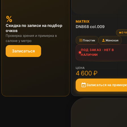
%
ПОД ЗАКАЗ
MATRIX
Скидка по записи на подбор
Нет в наличии
DN868 col.009
очков
ОЧ
●
Проверка зрения и примерка в
texture
person
Пластик
Женская
салоне у метро
ПОД ЗАКАЗ · НЕТ В
Записаться
НАЛИЧИИ
ЦЕНА
4 600 ₽
event_available
Записаться на примерк