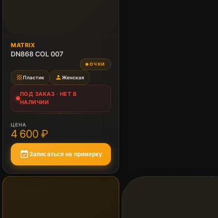
ПОД ЗАКАЗ
MATRIX
Нет в наличии
DN868 COL 007
ОЧКИ
●
texture
person
Пластик
Женская
ПОД ЗАКАЗ · НЕТ В
НАЛИЧИИ
ЦЕНА
4 600 ₽
event_available
Записаться на примерку