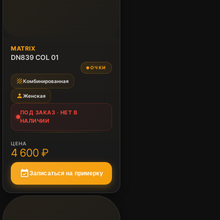
ПОД ЗАКАЗ
MATRIX
Нет в наличии
DN839 COL 01
ОЧКИ
●
texture
Комбинированная
person
Женская
ПОД ЗАКАЗ · НЕТ В
НАЛИЧИИ
ЦЕНА
4 600 ₽
event_available
Записаться на примерку