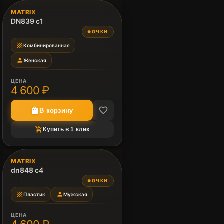
image_not_supported
MATRIX
DN839 c1
НЕТ ФОТО
ОЧКИ
●
texture
Комбинированная
person
Женская
ЦЕНА
4 600 ₽
favorite_border
shopping_bag
В корзину
shopping_cart_checkout
Купить в 1 клик
image_not_supported
MATRIX
dn848 c4
НЕТ ФОТО
ОЧКИ
●
texture
person
Пластик
Мужская
ЦЕНА