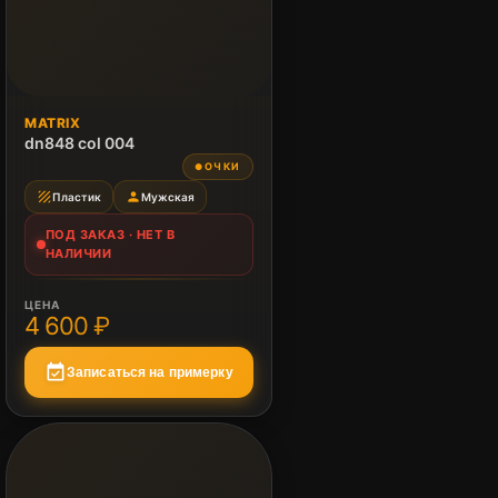
ПОД ЗАКАЗ
MATRIX
Нет в наличии
dn848 col 004
ОЧКИ
●
texture
person
Пластик
Мужская
ПОД ЗАКАЗ · НЕТ В
НАЛИЧИИ
ЦЕНА
4 600 ₽
event_available
Записаться на примерку