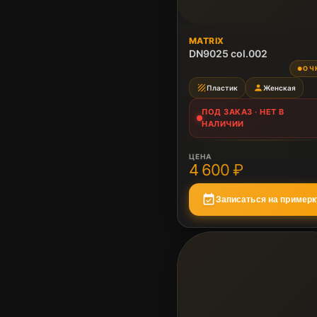
ПОД ЗАКАЗ
MATRIX
Нет в наличии
DN9025 col.002
ОЧ
●
texture
person
Пластик
Женская
ПОД ЗАКАЗ · НЕТ В
НАЛИЧИИ
ЦЕНА
4 600 ₽
event_available
Записаться на примерк