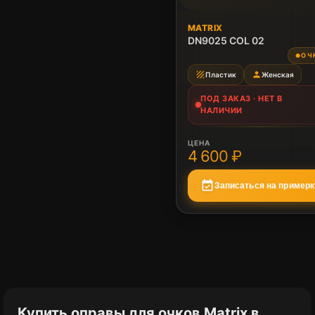
ПОД ЗАКАЗ
MATRIX
Нет в наличии
DN9025 COL 02
ОЧ
●
texture
person
Пластик
Женская
ПОД ЗАКАЗ · НЕТ В
НАЛИЧИИ
ЦЕНА
4 600 ₽
event_available
Записаться на примерк
Купить оправы для очков Matrix в