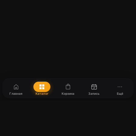
home
grid_view
shopping_bag
more_horiz
Главная
Каталог
Корзина
Запись
Ещё