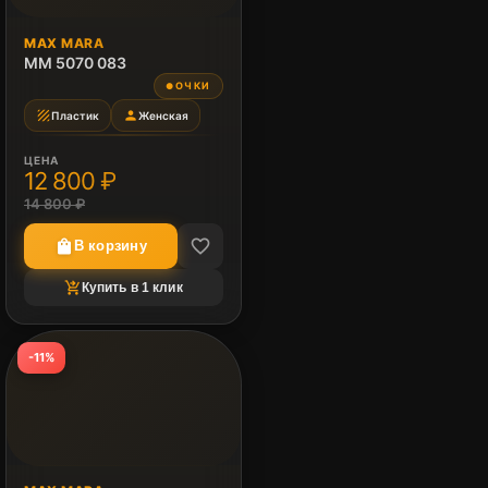
MAX MARA
MM 5070 083
ОЧКИ
●
texture
person
Пластик
Женская
ЦЕНА
12 800 ₽
14 800 ₽
favorite_border
shopping_bag
В корзину
shopping_cart_checkout
Купить в 1 клик
-11%