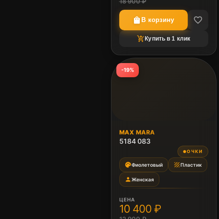
18 900 ₽
favorite_border
shopping_bag
В корзину
shopping_cart_checkout
Купить в 1 клик
-19%
MAX MARA
5184 083
ОЧКИ
●
palette
texture
Фиолетовый
Пластик
person
Женская
ЦЕНА
10 400 ₽