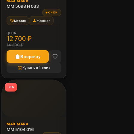
MAX MARA
MM 5098 H 033
ОЧКИ
●
texture
person
Металл
Женская
ЦЕНА
12 700 ₽
14 200 ₽
favorite_border
shopping_bag
В корзину
shopping_cart_checkout
Купить в 1 клик
-8%
MAX MARA
MM 5104 016