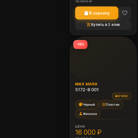
15 600 ₽
favorite_border
shopping_bag
В корзину
shopping_cart_checkout
Купить в 1 клик
-15%
MAX MARA
5172-B 001
ОЧКИ
●
palette
texture
Черный
Пластик
person
Женская
ЦЕНА
16 000 ₽