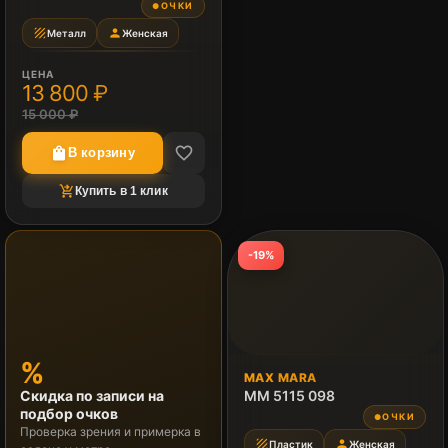
ОЧКИ
●
texture
person
Металл
Женская
ЦЕНА
13 800 ₽
15 000 ₽
favorite_border
shopping_bag
В корзину
shopping_cart_checkout
Купить в 1 клик
-19%
%
MAX MARA
Скидка по записи на
MM 5115 098
подбор очков
ОЧКИ
●
Проверка зрения и примерка в
texture
person
Пластик
Женская