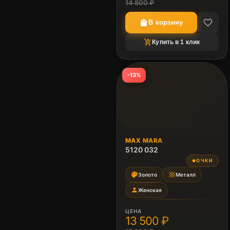
14 800 ₽
favorite_border
shopping_bag
В корзину
shopping_cart_checkout
Купить в 1 клик
-13%
MAX MARA
5120 032
ОЧКИ
●
palette
texture
Золото
Металл
person
Женская
ЦЕНА
13 500 ₽