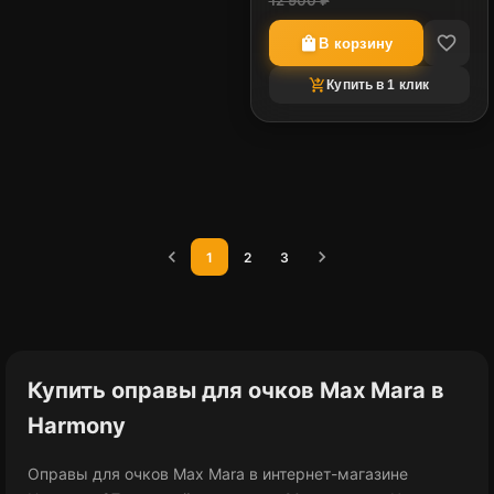
12 900 ₽
favorite_border
shopping_bag
В корзину
shopping_cart_checkout
Купить в 1 клик
chevron_left
chevron_right
1
2
3
Купить оправы для очков Max Mara в
Harmony
Оправы для очков Max Mara в интернет-магазине