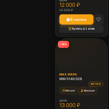
ЦЕНА
12 000 ₽
14 200 ₽
favorite_border
shopping_bag
В корзину
shopping_cart_checkout
Купить в 1 клик
-12%
MAX MARA
MM 5140 028
ОЧКИ
●
texture
person
Металл
Женская
ЦЕНА
13 000 ₽