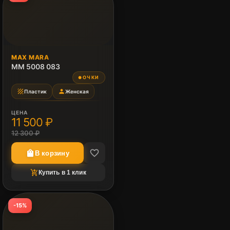
MAX MARA
MM 5008 083
ОЧКИ
●
texture
person
Пластик
Женская
ЦЕНА
11 500 ₽
12 300 ₽
favorite_border
shopping_bag
В корзину
shopping_cart_checkout
Купить в 1 клик
-15%