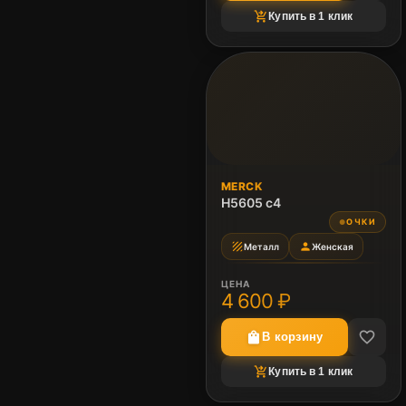
shopping_cart_checkout
Купить в 1 клик
MERCK
H5605 c4
ОЧКИ
●
texture
person
Металл
Женская
ЦЕНА
4 600 ₽
favorite_border
shopping_bag
В корзину
shopping_cart_checkout
Купить в 1 клик