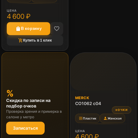
ЦЕНА
4 600 ₽
favorite_border
shopping_bag
В корзину
shopping_cart_checkout
Купить в 1 клик
%
MERCK
Скидка по записи на
CO1062 c04
подбор очков
ОЧКИ
●
Проверка зрения и примерка в
салоне у метро
texture
person
Пластик
Женская
Записаться
ЦЕНА
4 600 ₽