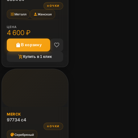
ОЧКИ
●
texture
person
Металл
Женская
ЦЕНА
4 600 ₽
favorite_border
shopping_bag
В корзину
shopping_cart_checkout
Купить в 1 клик
MERCK
97734 c4
ОЧКИ
●
palette
Серебряный