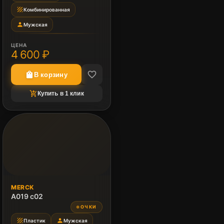
texture
Комбинированная
person
Мужская
ЦЕНА
4 600 ₽
favorite_border
shopping_bag
В корзину
shopping_cart_checkout
Купить в 1 клик
MERCK
A019 c02
ОЧКИ
●
texture
person
Пластик
Мужская