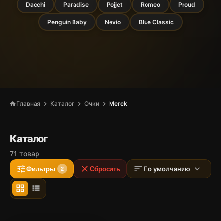
Dacchi
Paradise
Pojjet
Romeo
Proud
Penguin Baby
Nevio
Blue Classic
chevron_right
chevron_right
chevron_right
Главная
Каталог
Очки
Merck
home
Каталог
71 товар
tune
close
sort
expand_more
По умолчанию
Фильтры
Сбросить
2
grid_view
view_list