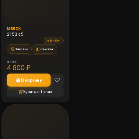
MERCK
2153 c5
ОЧКИ
●
texture
person
Пластик
Женская
ЦЕНА
4 600 ₽
favorite_border
shopping_bag
В корзину
shopping_cart_checkout
Купить в 1 клик