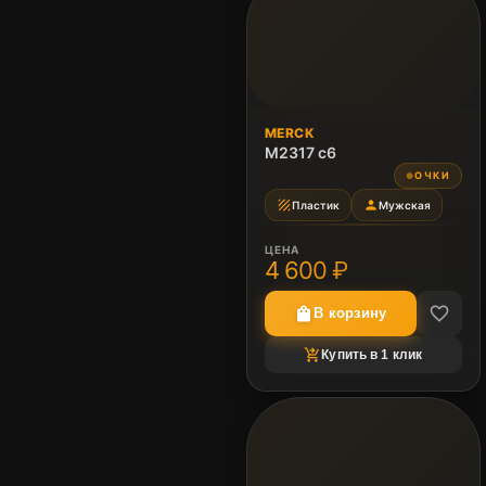
MERCK
M2317 c6
ОЧКИ
●
texture
person
Пластик
Мужская
ЦЕНА
4 600 ₽
favorite_border
shopping_bag
В корзину
shopping_cart_checkout
Купить в 1 клик