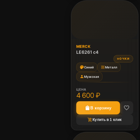
MERCK
LE6261 c4
ОЧКИ
●
palette
texture
Синий
Металл
person
Мужская
ЦЕНА
4 600 ₽
favorite_border
shopping_bag
В корзину
shopping_cart_checkout
Купить в 1 клик