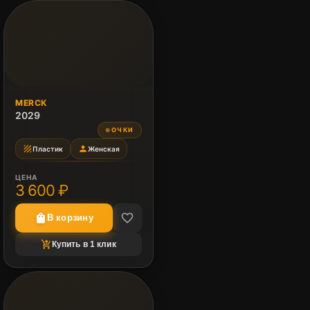
MERCK
2029
ОЧКИ
●
texture
person
Пластик
Женская
ЦЕНА
3 600 ₽
favorite_border
shopping_bag
В корзину
shopping_cart_checkout
Купить в 1 клик