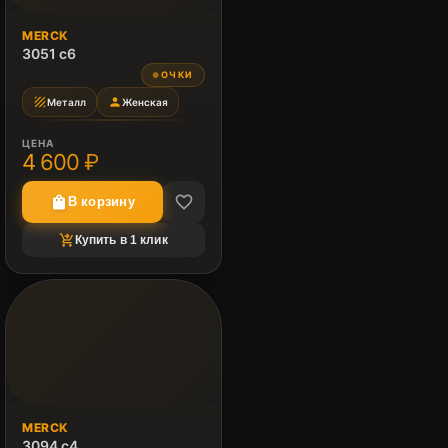
MERCK
3051 c6
ОЧКИ
●
texture
person
Металл
Женская
ЦЕНА
4 600 ₽
favorite_border
shopping_bag
В корзину
shopping_cart_checkout
Купить в 1 клик
MERCK
3094 c4