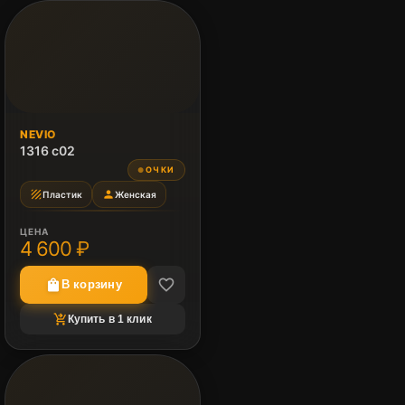
NEVIO
1316 c02
ОЧКИ
●
texture
person
Пластик
Женская
ЦЕНА
4 600 ₽
favorite_border
shopping_bag
В корзину
shopping_cart_checkout
Купить в 1 клик