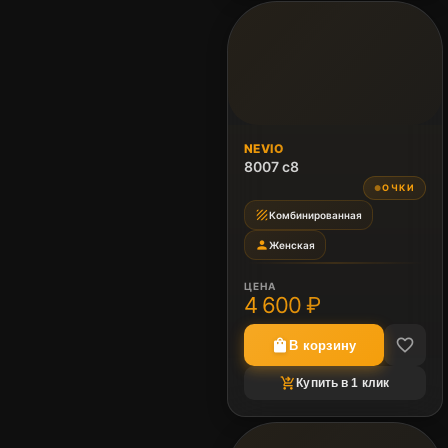
NEVIO
8007 c8
ОЧКИ
●
texture
Комбинированная
person
Женская
ЦЕНА
4 600 ₽
favorite_border
shopping_bag
В корзину
shopping_cart_checkout
Купить в 1 клик