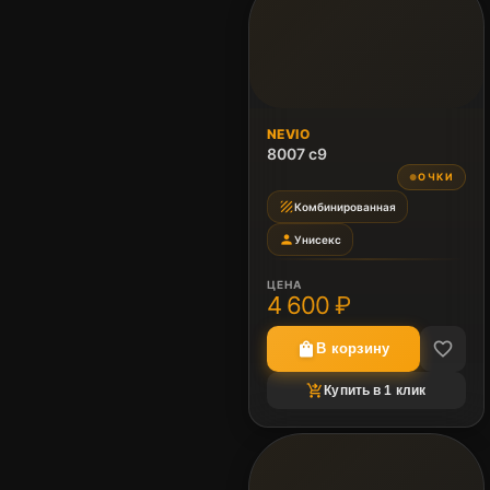
NEVIO
8007 c9
ОЧКИ
●
texture
Комбинированная
person
Унисекс
ЦЕНА
4 600 ₽
favorite_border
shopping_bag
В корзину
shopping_cart_checkout
Купить в 1 клик