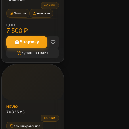
ОЧКИ
●
texture
person
Пластик
Женская
ЦЕНА
7 500 ₽
favorite_border
shopping_bag
В корзину
shopping_cart_checkout
Купить в 1 клик
NEVIO
76835 c3
ОЧКИ
●
texture
Комбинированная