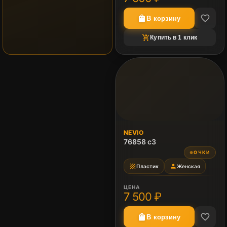
favorite_border
shopping_bag
В корзину
shopping_cart_checkout
Купить в 1 клик
NEVIO
76858 c3
ОЧКИ
●
texture
person
Пластик
Женская
ЦЕНА
7 500 ₽
favorite_border
shopping_bag
В корзину