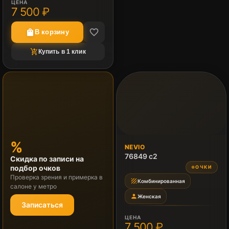
ЦЕНА
7 500 ₽
favorite_border
shopping_bag
В корзину
shopping_cart_checkout
Купить в 1 клик
%
NEVIO
76849 c2
Скидка по записи на
подбор очков
ОЧКИ
●
Проверка зрения и примерка в
texture
Комбинированная
салоне у метро
person
Женская
Записаться
ЦЕНА
7 500 ₽