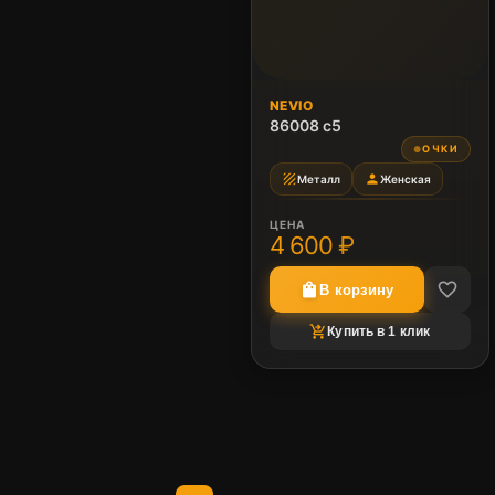
NEVIO
86008 c5
ОЧКИ
●
texture
person
Металл
Женская
ЦЕНА
4 600 ₽
favorite_border
shopping_bag
В корзину
shopping_cart_checkout
Купить в 1 клик