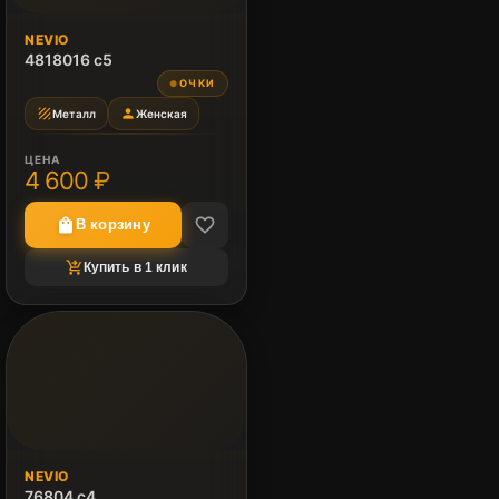
NEVIO
4818016 c5
ОЧКИ
●
texture
person
Металл
Женская
ЦЕНА
4 600 ₽
favorite_border
shopping_bag
В корзину
shopping_cart_checkout
Купить в 1 клик
NEVIO
76804 c4