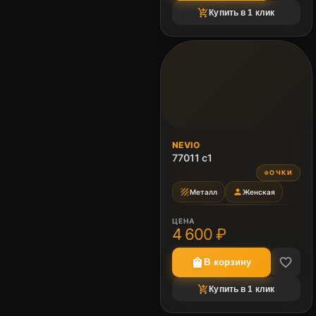
shopping_cart_checkout
Купить в 1 клик
NEVIO
77011 c1
ОЧКИ
●
texture
person
Металл
Женская
ЦЕНА
4 600 ₽
favorite_border
shopping_bag
В корзину
shopping_cart_checkout
Купить в 1 клик