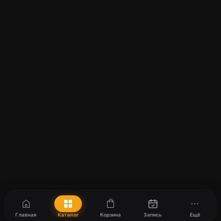
home
grid_view
shopping_bag
more_horiz
Главная
Каталог
Корзина
Запись
Ещё