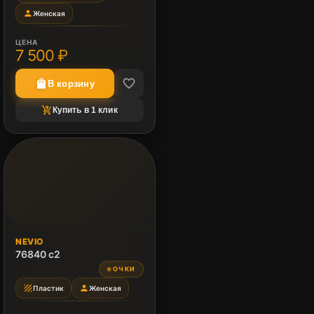
person
Женская
ЦЕНА
7 500 ₽
favorite_border
shopping_bag
В корзину
shopping_cart_checkout
Купить в 1 клик
NEVIO
76840 c2
ОЧКИ
●
texture
person
Пластик
Женская