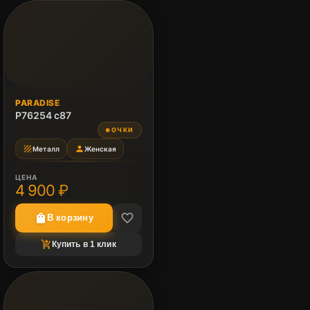
PARADISE
P76254 c87
ОЧКИ
●
texture
person
Металл
Женская
ЦЕНА
4 900 ₽
favorite_border
shopping_bag
В корзину
shopping_cart_checkout
Купить в 1 клик