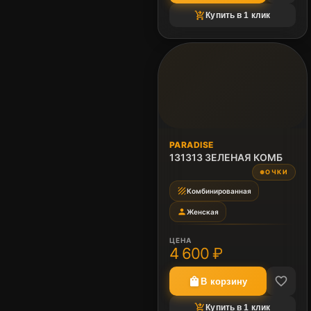
shopping_cart_checkout
Купить в 1 клик
PARADISE
131313 ЗЕЛЕНАЯ КОМБ
ОЧКИ
●
texture
Комбинированная
person
Женская
ЦЕНА
4 600 ₽
favorite_border
shopping_bag
В корзину
shopping_cart_checkout
Купить в 1 клик