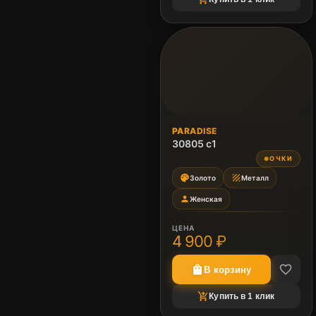
PARADISE
30805 c1
ОЧКИ
●
palette
texture
Золото
Металл
person
Женская
ЦЕНА
4 900 ₽
favorite_border
shopping_bag
В корзину
shopping_cart_checkout
Купить в 1 клик