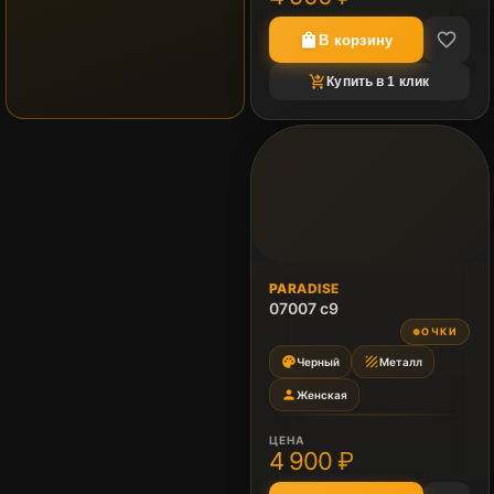
favorite_border
shopping_bag
В корзину
shopping_cart_checkout
Купить в 1 клик
PARADISE
07007 c9
ОЧКИ
●
palette
texture
Черный
Металл
person
Женская
ЦЕНА
4 900 ₽