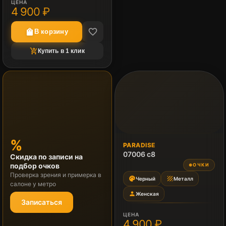
ЦЕНА
4 900 ₽
favorite_border
shopping_bag
В корзину
shopping_cart_checkout
Купить в 1 клик
%
PARADISE
07006 c8
Скидка по записи на
подбор очков
ОЧКИ
●
Проверка зрения и примерка в
palette
texture
Черный
Металл
салоне у метро
person
Женская
Записаться
ЦЕНА
4 900 ₽