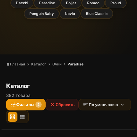
Dacchi
Paradise
Pojjet
Romeo
Proud
Penguin Baby
Nevio
Blue Classic
chevron_right
chevron_right
chevron_right
Главная
Каталог
Очки
Paradise
home
Каталог
382 товара
tune
close
sort
expand_more
По умолчанию
Фильтры
Сбросить
2
grid_view
view_list