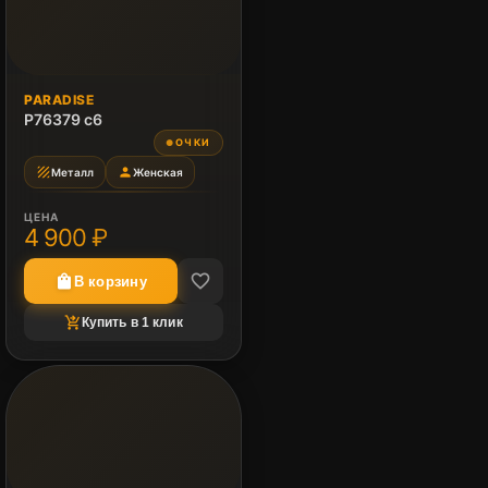
PARADISE
P76379 c6
ОЧКИ
●
texture
person
Металл
Женская
ЦЕНА
4 900 ₽
favorite_border
shopping_bag
В корзину
shopping_cart_checkout
Купить в 1 клик