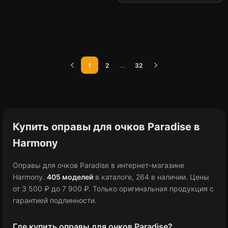
chevron_left
chevron_right
...
1
2
32
Купить оправы для очков Paradise в
Harmony
Оправы для очков Paradise в интернет-магазине
Harmony.
405 моделей
в каталоге
, 264 в наличии
.
Цены
от 3 500 ₽
до 7 900 ₽
.
Только оригинальная продукция с
гарантией подлинности.
Где купить оправы для очков Paradise?