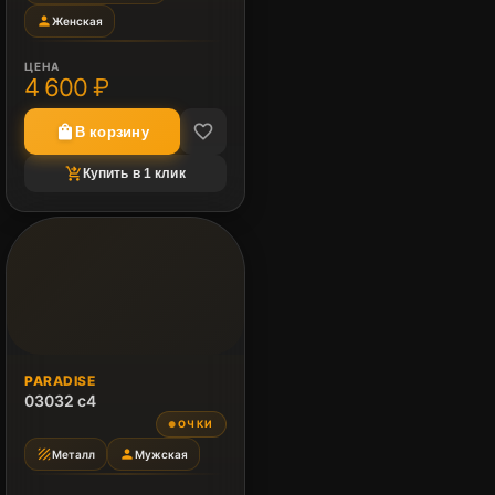
person
Женская
ЦЕНА
4 600 ₽
favorite_border
shopping_bag
В корзину
shopping_cart_checkout
Купить в 1 клик
PARADISE
03032 c4
ОЧКИ
●
texture
person
Металл
Мужская