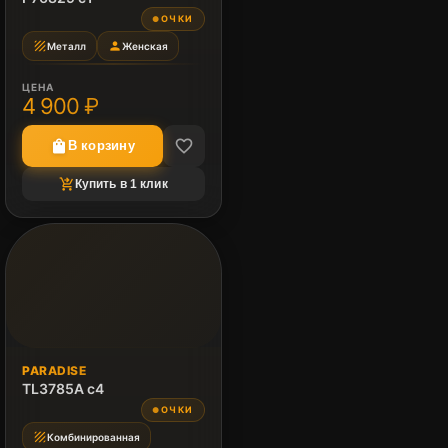
ОЧКИ
●
texture
person
Металл
Женская
ЦЕНА
4 900 ₽
favorite_border
shopping_bag
В корзину
shopping_cart_checkout
Купить в 1 клик
PARADISE
TL3785A c4
ОЧКИ
●
texture
Комбинированная