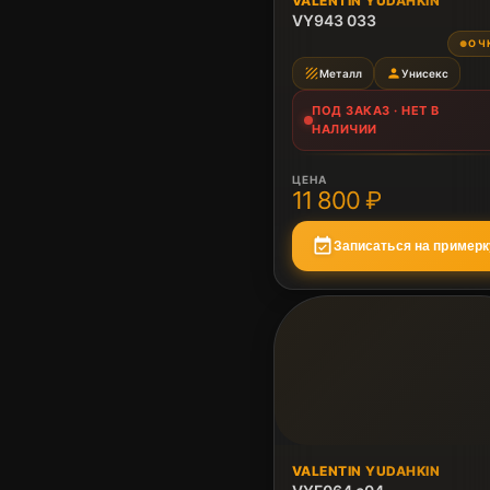
VALENTIN YUDAHKIN
Нет в наличии
VY943 033
ОЧ
●
texture
person
Металл
Унисекс
ПОД ЗАКАЗ · НЕТ В
НАЛИЧИИ
ЦЕНА
11 800 ₽
event_available
Записаться на примерк
ПОД ЗАКАЗ
VALENTIN YUDAHKIN
Нет в наличии