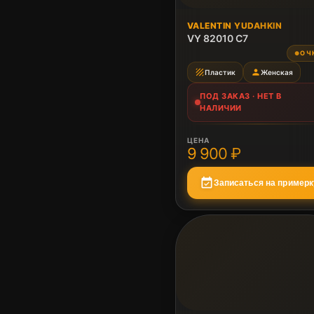
ПОД ЗАКАЗ
VALENTIN YUDAHKIN
Нет в наличии
VY 82010 C7
ОЧ
●
texture
person
Пластик
Женская
ПОД ЗАКАЗ · НЕТ В
НАЛИЧИИ
ЦЕНА
9 900 ₽
event_available
Записаться на примерк