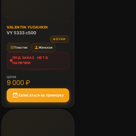
ПОД ЗАКАЗ
VALENTIN YUDAHKIN
Нет в наличии
VY 5333 c500
ОЧКИ
●
texture
person
Пластик
Женская
ПОД ЗАКАЗ · НЕТ В
НАЛИЧИИ
ЦЕНА
9 000 ₽
event_available
Записаться на примерку