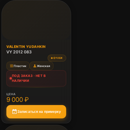
ПОД ЗАКАЗ
VALENTIN YUDAHKIN
Нет в наличии
VY 2012 083
ОЧКИ
●
texture
person
Пластик
Женская
ПОД ЗАКАЗ · НЕТ В
НАЛИЧИИ
ЦЕНА
9 000 ₽
event_available
Записаться на примерку