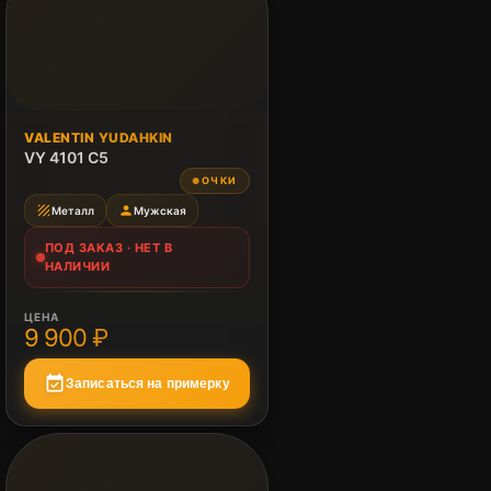
ПОД ЗАКАЗ
VALENTIN YUDAHKIN
Нет в наличии
VY 4101 C5
ОЧКИ
●
texture
person
Металл
Мужская
ПОД ЗАКАЗ · НЕТ В
НАЛИЧИИ
ЦЕНА
9 900 ₽
event_available
Записаться на примерку