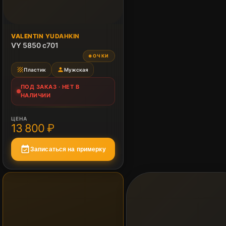
ПОД ЗАКАЗ
VALENTIN YUDAHKIN
Нет в наличии
VY 5850 c701
ОЧКИ
●
texture
person
Пластик
Мужская
ПОД ЗАКАЗ · НЕТ В
НАЛИЧИИ
ЦЕНА
13 800 ₽
event_available
Записаться на примерку