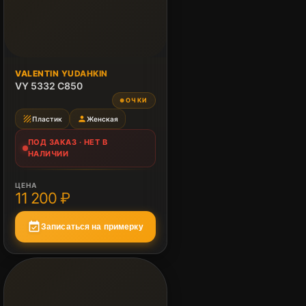
ПОД ЗАКАЗ
VALENTIN YUDAHKIN
Нет в наличии
VY 5332 C850
ОЧКИ
●
texture
person
Пластик
Женская
ПОД ЗАКАЗ · НЕТ В
НАЛИЧИИ
ЦЕНА
11 200 ₽
event_available
Записаться на примерку