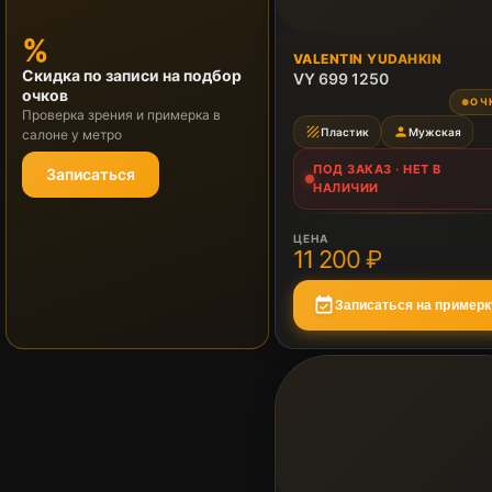
%
ПОД ЗАКАЗ
VALENTIN YUDAHKIN
Скидка по записи на подбор
Нет в наличии
VY 699 1250
очков
ОЧ
●
Проверка зрения и примерка в
texture
person
Пластик
Мужская
салоне у метро
ПОД ЗАКАЗ · НЕТ В
Записаться
НАЛИЧИИ
ЦЕНА
11 200 ₽
event_available
Записаться на примерк