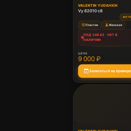
ПОД ЗАКАЗ
VALENTIN YUDAHKIN
Нет в наличии
Vy 82010 c8
ОЧ
●
texture
person
Пластик
Женская
ПОД ЗАКАЗ · НЕТ В
НАЛИЧИИ
ЦЕНА
9 000 ₽
event_available
Записаться на примерк
ПОД ЗАКАЗ