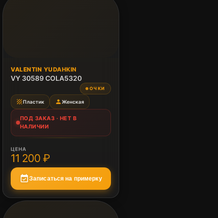
ПОД ЗАКАЗ
VALENTIN YUDAHKIN
Нет в наличии
VY 30589 COLA5320
ОЧКИ
●
texture
person
Пластик
Женская
ПОД ЗАКАЗ · НЕТ В
НАЛИЧИИ
ЦЕНА
11 200 ₽
event_available
Записаться на примерку