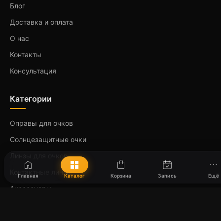
Блог
Доставка и оплата
О нас
Контакты
Консультация
Категории
Оправы для очков
Солнцезащитные очки
Линзы для очков
home
grid_view
shopping_bag
more_horiz
Контактные линзы
Главная
Каталог
Корзина
Запись
Ещё
Аксессуары
Популярные бренды