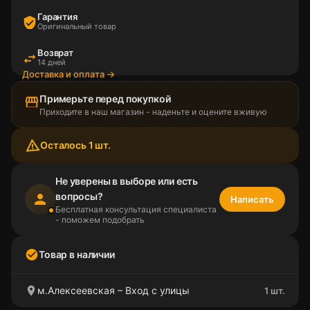
Гарантия
verified_user
Оригинальный товар
Возврат
swap_horiz
14 дней
Доставка и оплата →
Примерьте перед покупкой
storefront
Приходите в наш магазин - наденьте и оцените вживую
warning_amber
Осталось 1 шт.
Не уверены в выборе или есть
вопросы?
person
Написать
Бесплатная консультация специалиста
- поможем подобрать
check_circle
Товар в наличии
location_on
м.Алексеевская – Вход с улицы
1 шт.