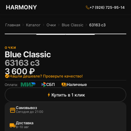
ГАРМОНИЯ ГЛАЗ
HARMONY
+7 (926) 725-95-14
Главная
chevron_right
Каталог
chevron_right
Очки
chevron_right
Blue Classic
chevron_right
63163 c3
ОЧКИ
Blue Classic
63163 c3
3 600 ₽
verified
Нашли дешевле? Проверьте качество!
СБП
payments
Наличные
Оплата:
Купить в 1 клик
bolt
Самовывоз
storefront
Сегодня до 21:00
Доставка
local_shipping
8–10 авг