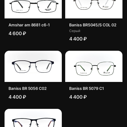
Amshar am 8681 c6-1
Baniss BR5045/S COL 02
Серый
4 600 ₽
4 400 ₽
Baniss BR 5056 C02
Baniss BR 5079 C1
4 400 ₽
4 400 ₽