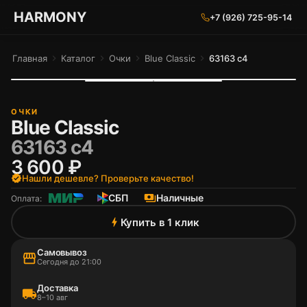
ГАРМОНИЯ ГЛАЗ
HARMONY
+7 (926) 725-95-14
Главная
chevron_right
Каталог
chevron_right
Очки
chevron_right
Blue Classic
chevron_right
63163 c4
ОЧКИ
Blue Classic
63163 c4
3 600 ₽
verified
Нашли дешевле? Проверьте качество!
СБП
payments
Наличные
Оплата:
Купить в 1 клик
bolt
Самовывоз
storefront
Сегодня до 21:00
Доставка
local_shipping
8–10 авг