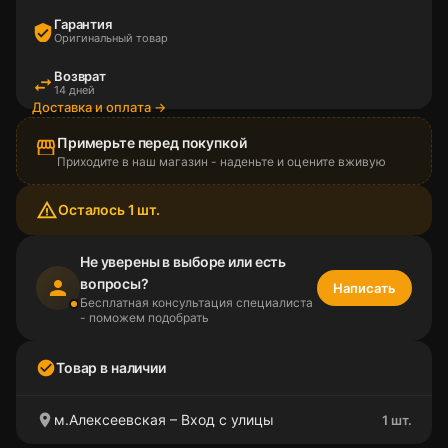
Гарантия
verified_user
Оригинальный товар
Возврат
swap_horiz
14 дней
Доставка и оплата →
Примерьте перед покупкой
storefront
Приходите в наш магазин - наденьте и оцените вживую
warning_amber
Осталось 1 шт.
Не уверены в выборе или есть
вопросы?
person
Написать
Бесплатная консультация специалиста
- поможем подобрать
check_circle
Товар в наличии
location_on
м.Алексеевская – Вход с улицы
1 шт.