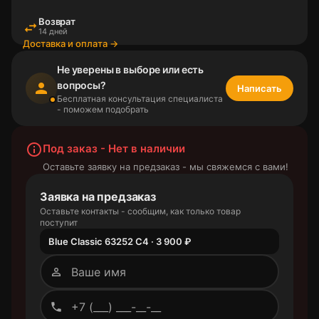
Возврат
swap_horiz
14 дней
Доставка и оплата →
Не уверены в выборе или есть
вопросы?
person
Написать
Бесплатная консультация специалиста
- поможем подобрать
info_outline
Под заказ - Нет в наличии
Оставьте заявку на предзаказ - мы свяжемся с вами!
Заявка на предзаказ
Оставьте контакты - сообщим, как только товар
поступит
Blue Classic 63252 C4 · 3 900 ₽
person_outline
phone_outlined