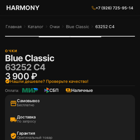
ГАРМОНИЯ ГЛАЗ
HARMONY
+7 (926) 725-95-14
Главная
chevron_right
Каталог
chevron_right
Очки
chevron_right
Blue Classic
chevron_right
63252 C4
ОЧКИ
Blue Classic
63252 C4
3 900 ₽
verified
Нашли дешевле? Проверьте качество!
СБП
payments
Наличные
Оплата:
Самовывоз
storefront
Бесплатно
Доставка
local_shipping
По запросу
Гарантия
verified_user
Оригинальный товар