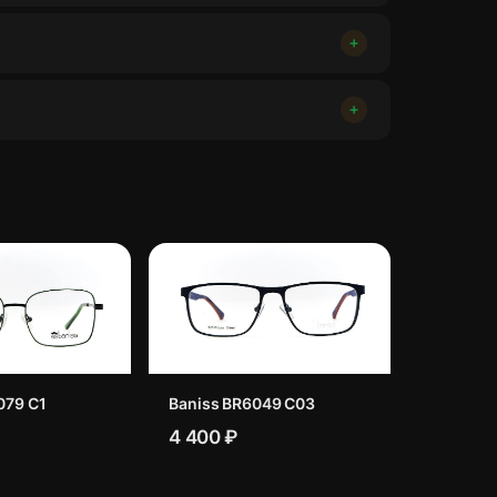
079 C1
Baniss BR6049 C03
4 400 ₽