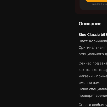
Нажимая кно
Описание
Blue Classic b6
Цвет: Коричнев
Оригинальная п
официального д
Сейчас под зака
как только това
магазин - приме
именно вам.
Наши специалис
проверят зрени
Оплата любым у