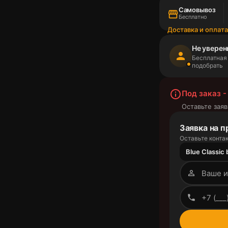
Самовывоз
storefront
Бесплатно
Доставка и оплат
Не уверен
person
Бесплатная
подобрать
info_outline
Под заказ -
Оставьте заяв
Заявка на п
Оставьте контак
Blue Classic 
person_outline
phone_