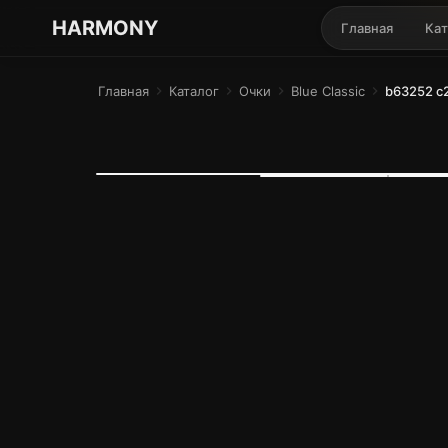
ГАРМОНИЯ ГЛАЗ
HARMONY
Главная
Кат
Главная
chevron_right
Каталог
chevron_right
Очки
chevron_right
Blue Classic
chevron_right
b63252 c