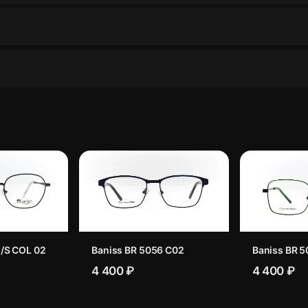
/S COL 02
Baniss BR 5056 C02
Baniss BR 5
4 400 ₽
4 400 ₽