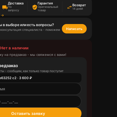
Доставка
Гарантия
Возврат
local_shipping
verified_user
swap_horiz
По
Оригинальный
14 дней
запросу
товар
а →
ы в выборе или есть вопросы?
Написать
 консультация специалиста - поможем
 Нет в наличии
ку на предзаказ - мы свяжемся с вами!
редзаказ
ты - сообщим, как только товар поступит
b63252 c2 · 3 600 ₽
outlined
Оставить заявку