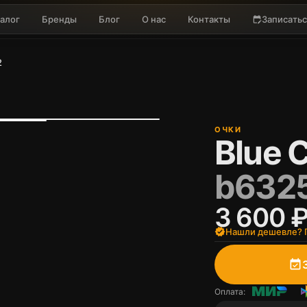
алог
Бренды
Блог
О нас
Контакты
Записатьс
edit_calendar
2
ОЧКИ
Blue C
b6325
3 600 
verified
Нашли дешевле? П
event_available
Оплата: