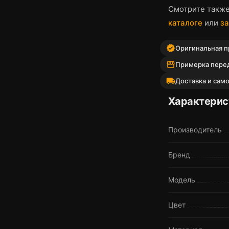
Смотрите такж
каталоге
или
за
verified
Оригинальная пр
storefront
Примерка пере
local_shipping
Доставка и сам
Характерис
Производитель
Бренд
Модель
Цвет