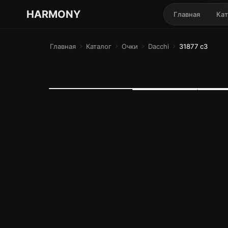
ГАРМОНИЯ ГЛАЗ
HARMONY
Главная
Кат
Главная
chevron_right
Каталог
chevron_right
Очки
chevron_right
Dacchi
chevron_right
31877 c3