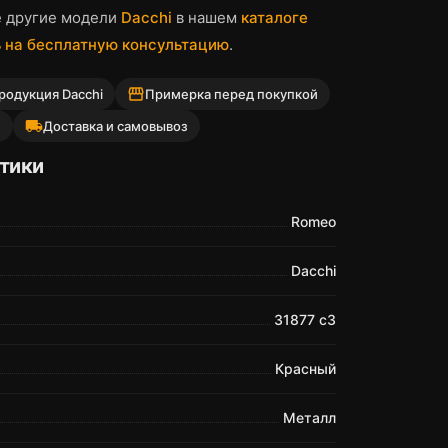
е другие модели
Dacchi
в нашем
каталоге
 на бесплатную консультацию
.
storefront
родукция Dacchi
Примерка перед покупкой
local_shipping
й
Доставка и самовывоз
тики
Romeo
Dacchi
31877 c3
Красный
Металл