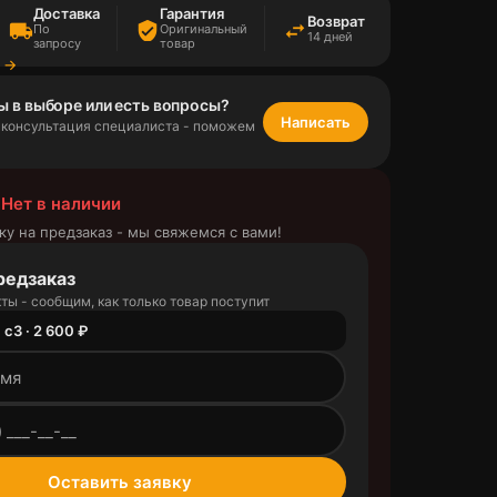
Доставка
Гарантия
Возврат
local_shipping
verified_user
swap_horiz
По
Оригинальный
14 дней
запросу
товар
а →
ы в выборе или есть вопросы?
Написать
 консультация специалиста - поможем
 Нет в наличии
ку на предзаказ - мы свяжемся с вами!
редзаказ
ты - сообщим, как только товар поступит
 c3 · 2 600 ₽
outlined
Оставить заявку