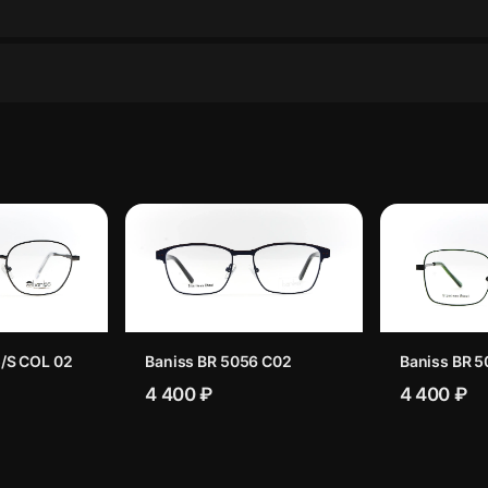
/S COL 02
Baniss BR 5056 C02
Baniss BR 5
4 400 ₽
4 400 ₽