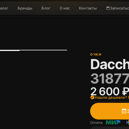
алог
Бренды
Блог
О нас
Контакты
Записатьс
edit_calendar
ОЧКИ
Dacch
31877
2 600 
verified
Нашли дешевле? П
event_available
Оплата: