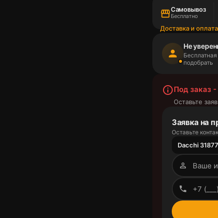
Самовывоз
storefront
Бесплатно
Доставка и оплат
Не уверен
person
Бесплатная
подобрать
info_outline
Под заказ -
Оставьте заяв
Заявка на п
Оставьте контак
Dacchi 31877
person_outline
phone_