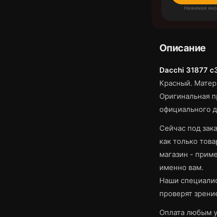
Нажимая кно
Описание
Dacchi 31877 c
Красный.
Матери
Оригинальная п
официального д
Сейчас под зака
как только това
магазин - приме
именно вам.
Наши специалис
проверят зрени
Оплата любым у