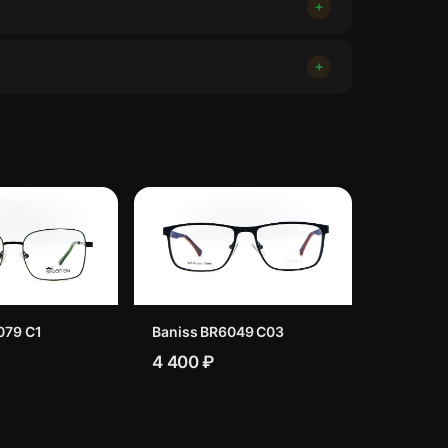
079 C1
Baniss BR6049 C03
4 400 ₽