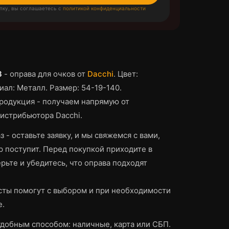
пку, вы соглашаетесь с
политикой конфиденциальности
3
-
оправа для очков
от
Dacchi
.
Цвет:
ал: Металл.
Размер: 54-19-140.
родукция - получаем напрямую от
истрибьютора Dacchi.
з - оставьте заявку, и мы свяжемся с вами,
р поступит.
Перед покупкой приходите в
рьте и убедитесь, что
оправа
подходят
ты помогут с выбором и при необходимости
е.
добным способом: наличные, карта или СБП.