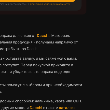
пку, вы соглашаетесь с
политикой конфиденциальности
оправа для очков
от
Dacchi
.
Материал:
льная продукция - получаем напрямую от
истрибьютора Dacchi.
з - оставьте заявку, и мы свяжемся с вами,
р поступит.
Перед покупкой приходите в
рьте и убедитесь, что
оправа
подходят
ты помогут с выбором и при необходимости
е.
добным способом: наличные, карта или СБП.
е другие модели
Dacchi
в нашем
каталоге