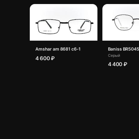
Amshar am 8681 c6-1
Baniss BR5045
Серый
4 600 ₽
4 400 ₽