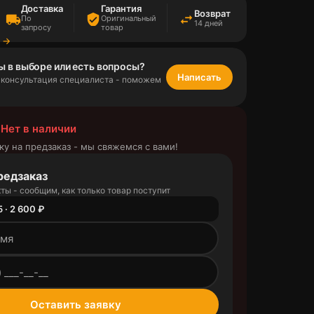
Доставка
Гарантия
Возврат
local_shipping
verified_user
swap_horiz
По
Оригинальный
14 дней
запросу
товар
а →
ы в выборе или есть вопросы?
Написать
 консультация специалиста - поможем
 Нет в наличии
ку на предзаказ - мы свяжемся с вами!
редзаказ
ты - сообщим, как только товар поступит
 · 2 600 ₽
outlined
Оставить заявку