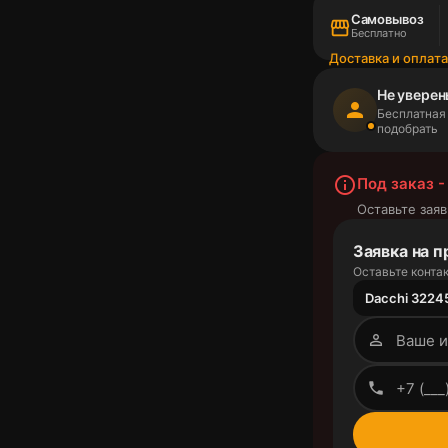
Самовывоз
storefront
Бесплатно
Доставка и оплат
Не уверен
person
Бесплатная
подобрать
info_outline
Под заказ -
Оставьте заяв
Заявка на п
Оставьте контак
Dacchi 32245
person_outline
phone_