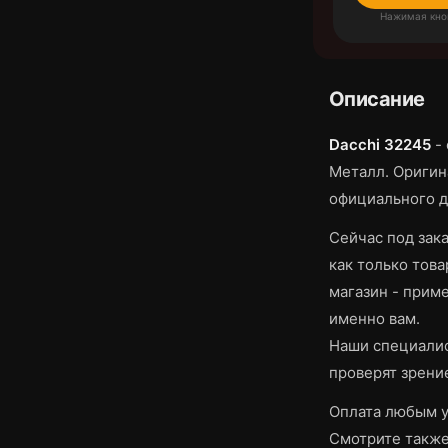
Нажимая кно
Описание
Dacchi 32245
-
Металл.
Оригина
официального д
Сейчас под зака
как только това
магазин - приме
именно вам.
Наши специалис
проверят зрени
Оплата любым у
Смотрите такж