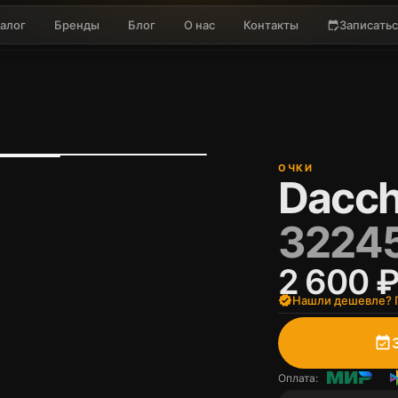
алог
Бренды
Блог
О нас
Контакты
Записатьс
edit_calendar
ОЧКИ
Dacch
3224
2 600 
verified
Нашли дешевле? П
event_available
Оплата: