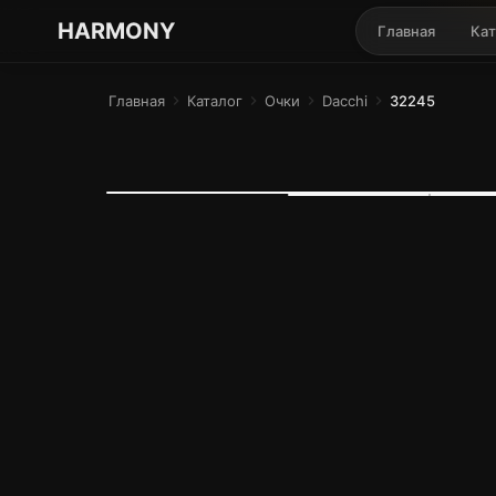
ГАРМОНИЯ ГЛАЗ
HARMONY
Главная
Кат
Главная
chevron_right
Каталог
chevron_right
Очки
chevron_right
Dacchi
chevron_right
32245