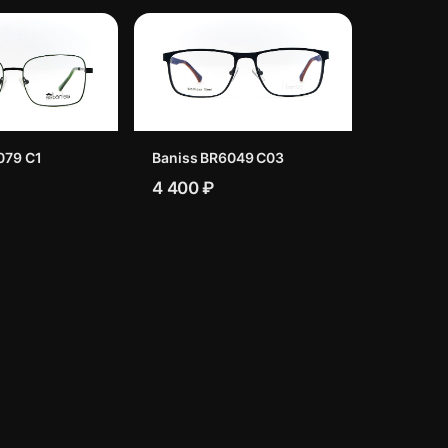
079 C1
Baniss BR6049 C03
4 400 ₽