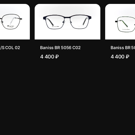
/S COL 02
Baniss BR 5056 C02
Baniss BR 5
4 400 ₽
4 400 ₽