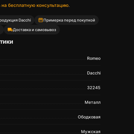
 на бесплатную консультацию
.
storefront
родукция Dacchi
Примерка перед покупкой
local_shipping
й
Доставка и самовывоз
тики
Romeo
Dacchi
32245
Металл
Ободковая
Мужская