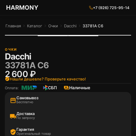
ГАРМОНИЯ ГЛАЗ
HARMONY
+7 (926) 725-95-14
Главная
chevron_right
Каталог
chevron_right
Очки
chevron_right
Dacchi
chevron_right
33781A C6
ОЧКИ
Dacchi
33781A C6
2 600 ₽
verified
Нашли дешевле? Проверьте качество!
СБП
payments
Наличные
Оплата:
Самовывоз
storefront
Бесплатно
Доставка
local_shipping
По запросу
Гарантия
verified_user
Оригинальный товар