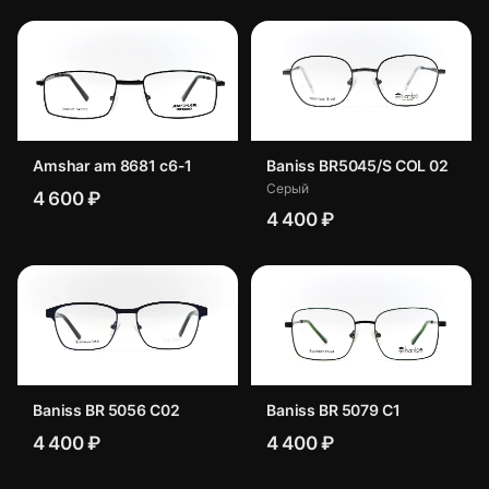
Amshar am 8681 c6-1
Baniss BR5045/S COL 02
Серый
4 600 ₽
4 400 ₽
Baniss BR 5056 C02
Baniss BR 5079 C1
4 400 ₽
4 400 ₽