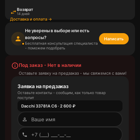
Возврат
swap_horiz
14 дней
Доставка и оплата →
Не уверены в выборе или есть
вопросы?
person
Написать
Бесплатная консультация специалиста
- поможем подобрать
info_outline
Под заказ - Нет в наличии
Оставьте заявку на предзаказ - мы свяжемся с вами!
Заявка на предзаказ
Оставьте контакты - сообщим, как только товар
поступит
Dacchi 33781A C6 · 2 600 ₽
person_outline
phone_outlined