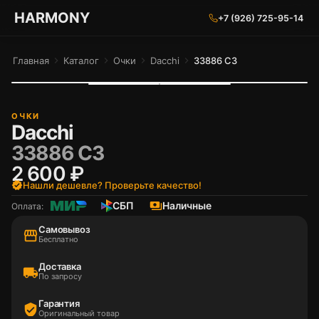
ГАРМОНИЯ ГЛАЗ
HARMONY
+7 (926) 725-95-14
Главная
chevron_right
Каталог
chevron_right
Очки
chevron_right
Dacchi
chevron_right
33886 C3
ОЧКИ
Dacchi
33886 C3
2 600 ₽
verified
Нашли дешевле? Проверьте качество!
СБП
payments
Наличные
Оплата:
Самовывоз
storefront
Бесплатно
Доставка
local_shipping
По запросу
Гарантия
verified_user
Оригинальный товар