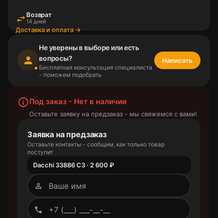
Возврат
swap_horiz
14 дней
Доставка и оплата →
Не уверены в выборе или есть
вопросы?
person
Написать
Бесплатная консультация специалиста
- поможем подобрать
info_outline
Под заказ - Нет в наличии
Оставьте заявку на предзаказ - мы свяжемся с вами!
Заявка на предзаказ
Оставьте контакты - сообщим, как только товар
поступит
Dacchi 33886 C3 · 2 600 ₽
person_outline
phone_outlined