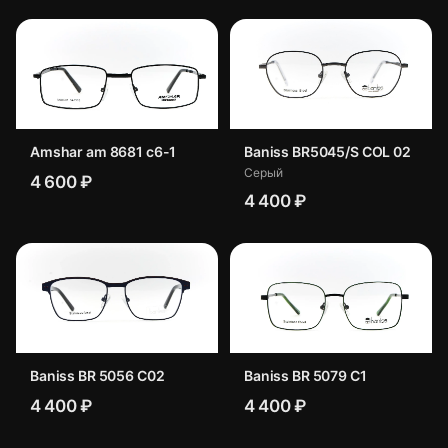
Amshar am 8681 c6-1
Baniss BR5045/S COL 02
Серый
4 600 ₽
4 400 ₽
Baniss BR 5056 C02
Baniss BR 5079 C1
4 400 ₽
4 400 ₽