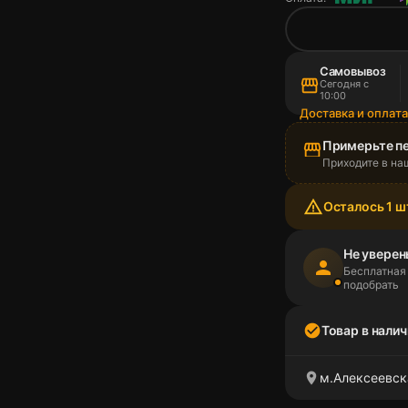
Самовывоз
storefront
Сегодня с
10:00
Доставка и оплат
Примерьте п
storefront
Приходите в на
warning_amber
Осталось 1 ш
Не уверен
person
Бесплатная
подобрать
check_circle
Товар в налич
location_on
м.Алексеевск