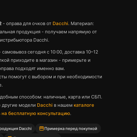
2
-
оправа для очков
от
Dacchi
.
Материал:
льная продукция - получаем напрямую от
истрибьютора Dacchi.
- самовывоз сегодня с 10:00, доставка 10–12
кой приходите в магазин - примерьте и
оправа
подходят именно вам.
ты помогут с выбором и при необходимости
е.
добным способом: наличные, карта или СБП.
е другие модели
Dacchi
в нашем
каталоге
 на бесплатную консультацию
.
storefront
родукция Dacchi
Примерка перед покупкой