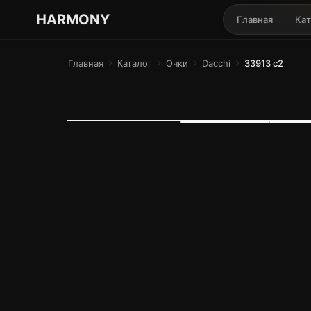
ГАРМОНИЯ ГЛАЗ
HARMONY
Главная
Кат
Главная
chevron_right
Каталог
chevron_right
Очки
chevron_right
Dacchi
chevron_right
33913 c2