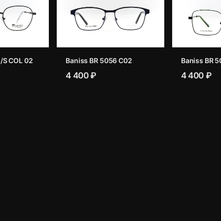
/S COL 02
Baniss BR 5056 C02
Baniss BR 5
4 400 ₽
4 400 ₽