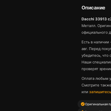
Описание
Dacchi 33913 c
Металл.
Оригина
официального д
Есть в наличии 
авг.
Перед покуп
убедитесь, что
Наши специалис
проверят зрени
Оплата любым у
Смотрите такж
или
запишитесь
verified
Оригинальная п