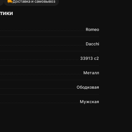
local_shipping
й
Доставка и самовывоз
тики
Romeo
Dacchi
33913 c2
Металл
Ободковая
Мужская