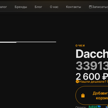
алог
Бренды
Блог
О нас
Контакты
Записатьс
edit_calendar
ОЧКИ
Dacch
33913
2 600 
verified
Нашли дешевле? П
Добавит
shopping_bag
корзи
Оплата: