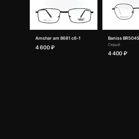
Amshar am 8681 c6-1
Baniss BR5045
Серый
4 600 ₽
4 400 ₽