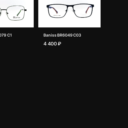
079 C1
Baniss BR6049 C03
4 400 ₽