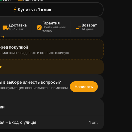
Купить в 1 клик
bolt
Гарантия
Доставка
Возврат
local_shipping
verified_user
swap_horiz
Оригинальный
10–12 авг
14 дней
товар
а →
еред покупкой
ш магазин - наденьте и оцените вживую
т.
ы в выборе или есть вопросы?
Написать
 консультация специалиста - поможем
ии
ая – Вход с улицы
1 шт.