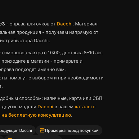
c3
-
оправа для очков
от
Dacchi
.
Материал:
льная продукция - получаем напрямую от
истрибьютора Dacchi.
 самовывоз завтра с 10:00, доставка 8–10 авг.
 приходите в магазин - примерьте и
оправа
подходят именно вам.
ты помогут с выбором и при необходимости
е.
добным способом: наличные, карта или СБП.
е другие модели
Dacchi
в нашем
каталоге
 на бесплатную консультацию
.
storefront
родукция Dacchi
Примерка перед покупкой