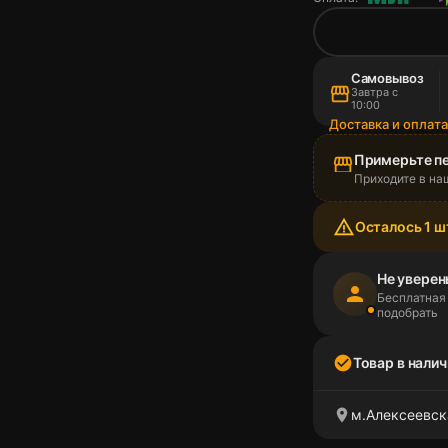
Самовывоз
storefront
Завтра с
10:00
Доставка и оплат
Примерьте п
storefront
Приходите в на
warning_amber
Осталось 1 ш
Не уверен
person
Бесплатная
подобрать
check_circle
Товар в налич
location_on
м.Алексеевск