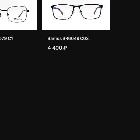
079 C1
Baniss BR6049 C03
4 400 ₽