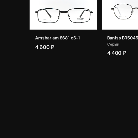
Amshar am 8681 c6-1
Baniss BR5045
Серый
4 600 ₽
4 400 ₽