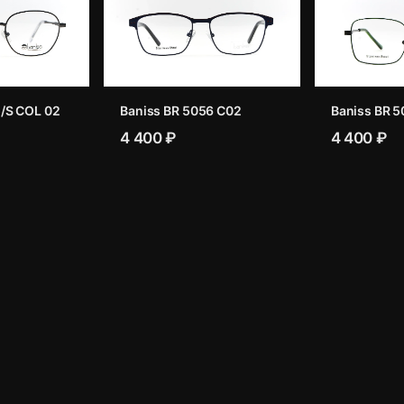
/S COL 02
Baniss BR 5056 C02
Baniss BR 5
4 400 ₽
4 400 ₽