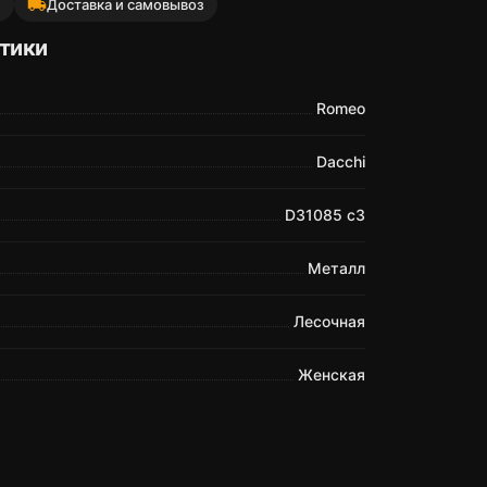
local_shipping
й
Доставка и самовывоз
тики
Romeo
Dacchi
D31085 c3
Металл
Лесочная
Женская