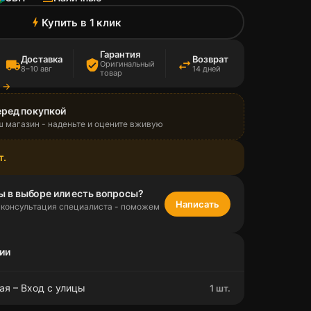
Купить в 1 клик
bolt
Гарантия
Доставка
Возврат
local_shipping
verified_user
swap_horiz
Оригинальный
8–10 авг
14 дней
товар
а →
еред покупкой
ш магазин - наденьте и оцените вживую
т.
ы в выборе или есть вопросы?
Написать
 консультация специалиста - поможем
ии
ая – Вход с улицы
1 шт.