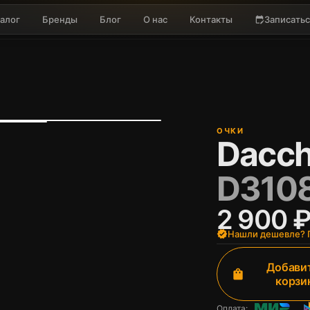
алог
Бренды
Блог
О нас
Контакты
Записатьс
edit_calendar
ОЧКИ
Dacch
D3108
2 900 
verified
Нашли дешевле? П
Добавит
shopping_bag
корзи
Оплата: