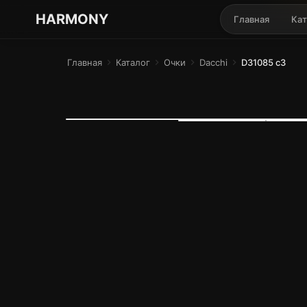
ГАРМОНИЯ ГЛАЗ
HARMONY
Главная
Кат
Главная
chevron_right
Каталог
chevron_right
Очки
chevron_right
Dacchi
chevron_right
D31085 c3