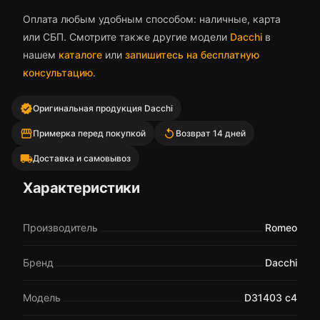
Оплата любым удобным способом: наличные, карта
или СБП. Смотрите также другие модели
Dacchi
в
нашем
каталоге
или
запишитесь на бесплатную
консультацию
.
verified
Оригинальная продукция Dacchi
storefront
replay
Примерка перед покупкой
Возврат 14 дней
local_shipping
Доставка и самовывоз
Характеристики
Производитель
Romeo
Бренд
Dacchi
Модель
D31403 c4