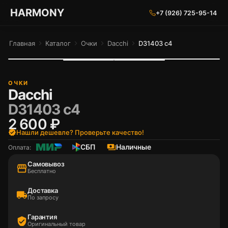
ГАРМОНИЯ ГЛАЗ
HARMONY
+7 (926) 725-95-14
Главная
chevron_right
Каталог
chevron_right
Очки
chevron_right
Dacchi
chevron_right
D31403 c4
ОЧКИ
Dacchi
D31403 c4
2 600 ₽
verified
Нашли дешевле? Проверьте качество!
СБП
payments
Наличные
Оплата:
Самовывоз
storefront
Бесплатно
Доставка
local_shipping
По запросу
Гарантия
verified_user
Оригинальный товар