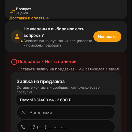
Возврат
swap_horiz
14 дней
Доставка и оплата →
Не уверены в выборе или есть
вопросы?
person
Написать
Бесплатная консультация специалиста
- поможем подобрать
info_outline
Под заказ - Нет в наличии
Оставьте заявку на предзаказ - мы свяжемся с вами!
Заявка на предзаказ
Оставьте контакты - сообщим, как только товар
поступит
Dacchi D31403 c4 · 2 600 ₽
person_outline
phone_outlined