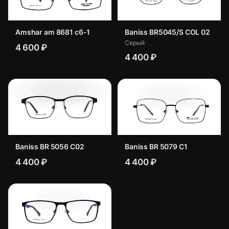
Amshar am 8681 c6-1
Baniss BR5045/S COL 02
Серый
4 600 ₽
4 400 ₽
Baniss BR 5056 C02
Baniss BR 5079 C1
4 400 ₽
4 400 ₽