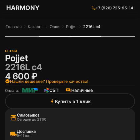
ГАРМОНИЯ ГЛАЗ
HARMONY
+7 (926) 725-95-14
Главная
chevron_right
Каталог
chevron_right
Очки
chevron_right
Pojjet
chevron_right
2216L c4
ОЧКИ
Pojjet
2216L c4
4 600 ₽
verified
Нашли дешевле? Проверьте качество!
СБП
payments
Наличные
Оплата:
Купить в 1 клик
bolt
Самовывоз
storefront
Сегодня до 21:00
Доставка
local_shipping
9–11 авг