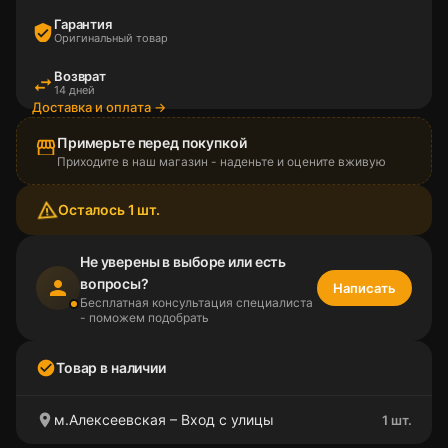
Гарантия
verified_user
Оригинальный товар
Возврат
swap_horiz
14 дней
Доставка и оплата →
Примерьте перед покупкой
storefront
Приходите в наш магазин - наденьте и оцените вживую
warning_amber
Осталось 1 шт.
Не уверены в выборе или есть
вопросы?
person
Написать
Бесплатная консультация специалиста
- поможем подобрать
check_circle
Товар в наличии
location_on
м.Алексеевская – Вход с улицы
1 шт.