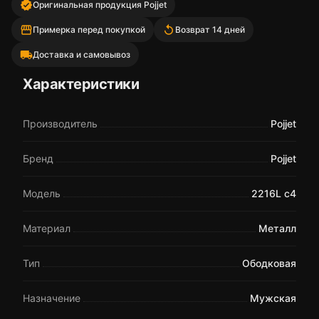
verified
Оригинальная продукция Pojjet
storefront
replay
Примерка перед покупкой
Возврат 14 дней
local_shipping
Доставка и самовывоз
Характеристики
Производитель
Pojjet
Бренд
Pojjet
Модель
2216L c4
Материал
Металл
Тип
Ободковая
Назначение
Мужская