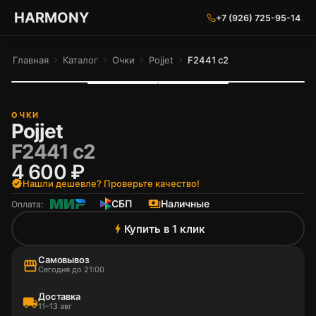
ГАРМОНИЯ ГЛАЗ
HARMONY
+7 (926) 725-95-14
Главная
chevron_right
Каталог
chevron_right
Очки
chevron_right
Pojjet
chevron_right
F2441 c2
ОЧКИ
Pojjet
F2441 c2
4 600 ₽
verified
Нашли дешевле? Проверьте качество!
СБП
payments
Наличные
Оплата:
Купить в 1 клик
bolt
Самовывоз
storefront
Сегодня до 21:00
Доставка
local_shipping
11–13 авг