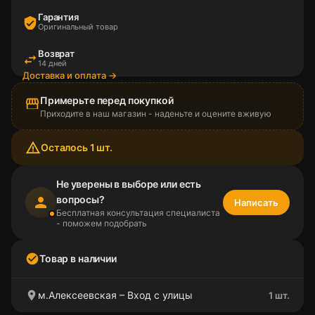
Гарантия
verified_user
Оригинальный товар
Возврат
swap_horiz
14 дней
Доставка и оплата →
Примерьте перед покупкой
storefront
Приходите в наш магазин - наденьте и оцените вживую
warning_amber
Осталось 1 шт.
Не уверены в выборе или есть
вопросы?
person
Написать
Бесплатная консультация специалиста
- поможем подобрать
check_circle
Товар в наличии
location_on
м.Алексеевская – Вход с улицы
1 шт.