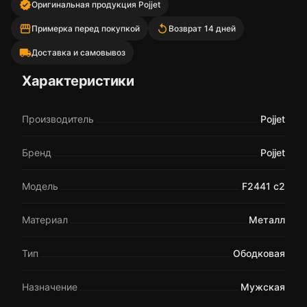
verified
Оригинальная продукция Pojjet
storefront
replay
Примерка перед покупкой
Возврат 14 дней
local_shipping
Доставка и самовывоз
Характеристики
Производитель
Pojjet
Бренд
Pojjet
Модель
F2441 c2
Материал
Металл
Тип
Ободковая
Назначение
Мужская