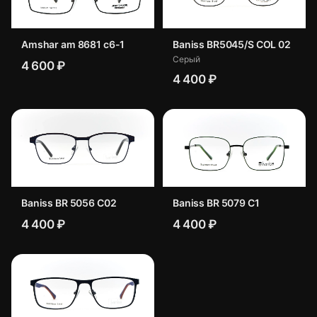
Amshar am 8681 c6-1
Baniss BR5045/S COL 02
Серый
4 600 ₽
4 400 ₽
Baniss BR 5056 C02
Baniss BR 5079 C1
4 400 ₽
4 400 ₽