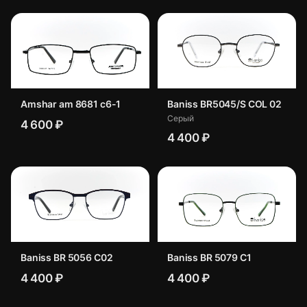
Amshar am 8681 c6-1
Baniss BR5045/S COL 02
Серый
4 600 ₽
4 400 ₽
Baniss BR 5056 C02
Baniss BR 5079 C1
4 400 ₽
4 400 ₽