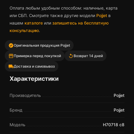
Оплата любым удобным способом: наличные, карта
или СБП. Смотрите также другие модели
Pojjet
в
нашем
каталоге
или
запишитесь на бесплатную
консультацию
.
verified
Оригинальная продукция Pojjet
storefront
replay
Примерка перед покупкой
Возврат 14 дней
local_shipping
Доставка и самовывоз
Характеристики
Производитель
Pojjet
Бренд
Pojjet
Модель
H70718 c8