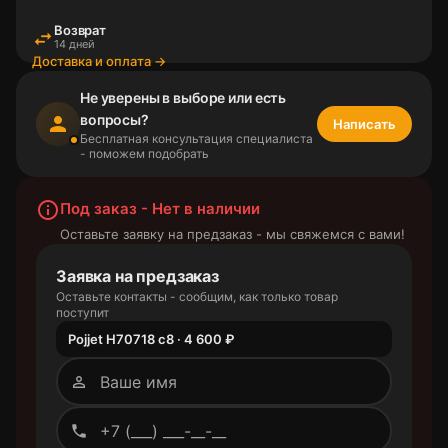
Возврат
swap_horiz
14 дней
Доставка и оплата →
Не уверены в выборе или есть
вопросы?
person
Написать
Бесплатная консультация специалиста
- поможем подобрать
info_outline
Под заказ - Нет в наличии
Оставьте заявку на предзаказ - мы свяжемся с вами!
Заявка на предзаказ
Оставьте контакты - сообщим, как только товар
поступит
Pojjet H70718 c8 · 4 600 ₽
person_outline
phone_outlined