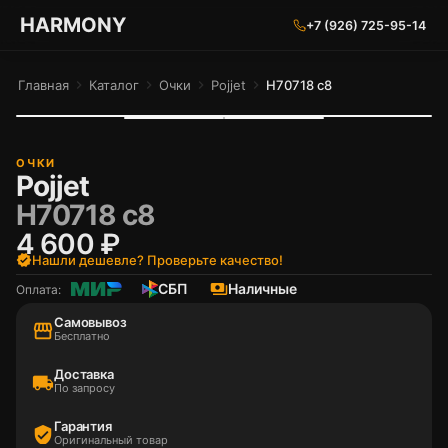
ГАРМОНИЯ ГЛАЗ
HARMONY
+7 (926) 725-95-14
Главная
chevron_right
Каталог
chevron_right
Очки
chevron_right
Pojjet
chevron_right
H70718 c8
ОЧКИ
Pojjet
H70718 c8
4 600 ₽
verified
Нашли дешевле? Проверьте качество!
СБП
payments
Наличные
Оплата:
Самовывоз
storefront
Бесплатно
Доставка
local_shipping
По запросу
Гарантия
verified_user
Оригинальный товар