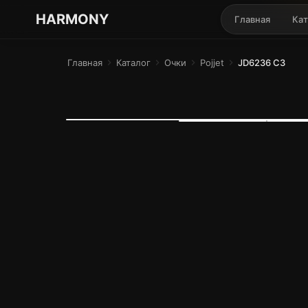
ГАРМОНИЯ ГЛАЗ
HARMONY
Главная
Кат
Главная
chevron_right
Каталог
chevron_right
Очки
chevron_right
Pojjet
chevron_right
JD6236 C3