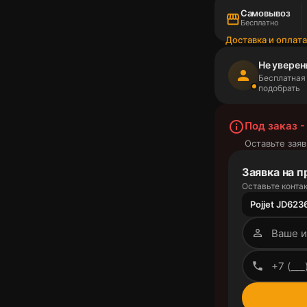
Самовывоз
storefront
Бесплатно
Доставка и оплат
Не уверен
person
Бесплатная
подобрать
info_outline
Под заказ -
Оставьте заяв
Заявка на п
Оставьте контак
Pojjet JD623
person_outline
phone_