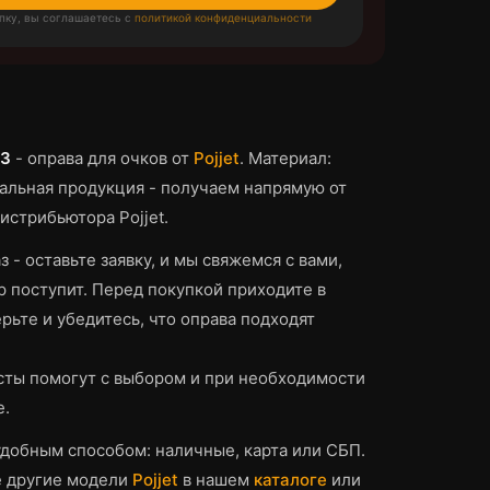
пку, вы соглашаетесь с
политикой конфиденциальности
C3
-
оправа для очков
от
Pojjet
.
Материал:
льная продукция - получаем напрямую от
истрибьютора Pojjet.
з - оставьте заявку, и мы свяжемся с вами,
р поступит.
Перед покупкой приходите в
рьте и убедитесь, что
оправа
подходят
ты помогут с выбором и при необходимости
е.
добным способом: наличные, карта или СБП.
е другие модели
Pojjet
в нашем
каталоге
или