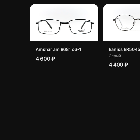
Amshar am 8681 c6-1
Baniss BR5045
Серый
4 600 ₽
4 400 ₽