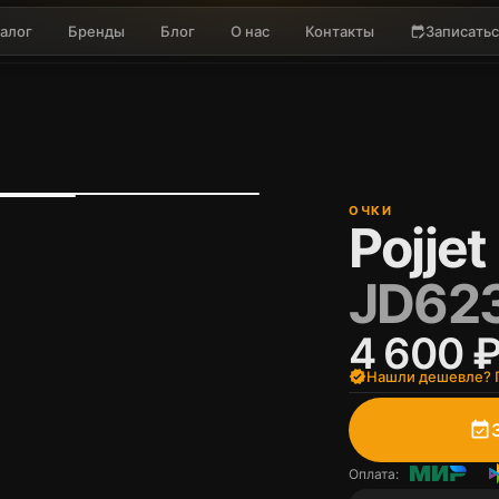
алог
Бренды
Блог
О нас
Контакты
Записатьс
edit_calendar
ОЧКИ
Pojjet
JD62
4 600 
verified
Нашли дешевле? П
event_available
Оплата: