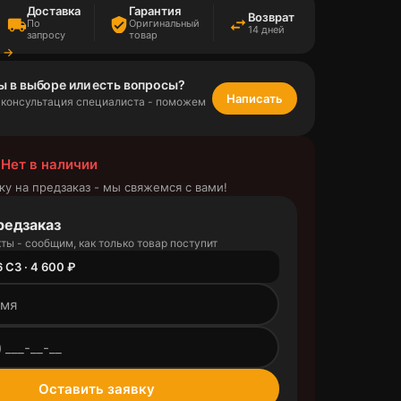
Доставка
Гарантия
Возврат
local_shipping
verified_user
swap_horiz
По
Оригинальный
14 дней
запросу
товар
а →
ы в выборе или есть вопросы?
Написать
 консультация специалиста - поможем
 Нет в наличии
ку на предзаказ - мы свяжемся с вами!
редзаказ
ты - сообщим, как только товар поступит
6 C3 · 4 600 ₽
outlined
Оставить заявку