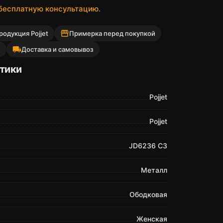
 бесплатную консультацию
.
storefront
одукция Pojjet
Примерка перед покупкой
local_shipping
й
Доставка и самовывоз
тики
Pojjet
Pojjet
JD6236 C3
Металл
Ободковая
Женская