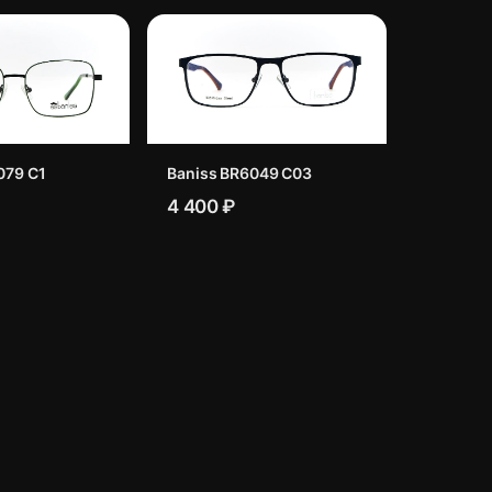
079 C1
Baniss BR6049 C03
4 400 ₽