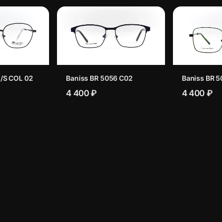
/S COL 02
Baniss BR 5056 C02
Baniss BR 5
4 400 ₽
4 400 ₽