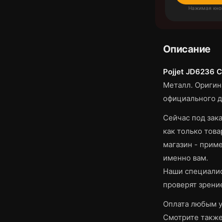
Нажимая кно
Описание
Pojjet JD6236 
Металл.
Оригина
официального д
Сейчас под зака
как только това
магазин - приме
именно вам.
Наши специалис
проверят зрени
Оплата любым у
Смотрите такж