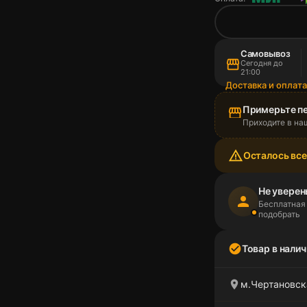
Самовывоз
storefront
Сегодня до
21:00
Доставка и оплат
Примерьте п
storefront
Приходите в на
warning_amber
Осталось все
Не уверен
person
Бесплатная
подобрать
check_circle
Товар в налич
location_on
м.Чертановска