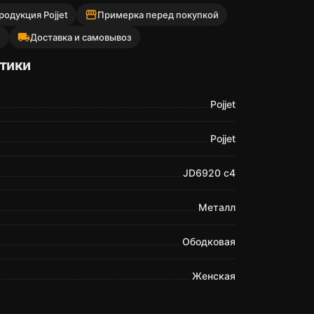
storefront
одукция Pojjet
Примерка перед покупкой
local_shipping
й
Доставка и самовывоз
тики
Pojjet
Pojjet
JD6920 c4
Металл
Ободковая
Женская