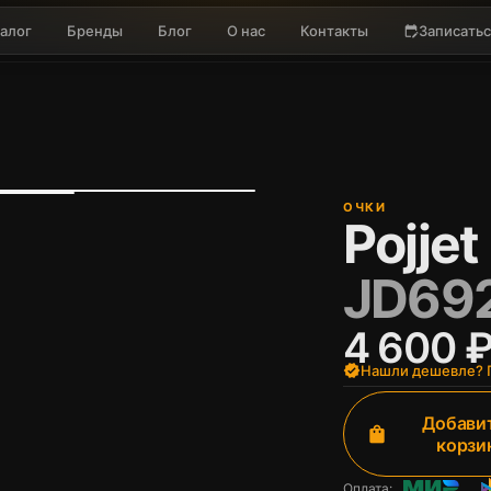
алог
Бренды
Блог
О нас
Контакты
Записатьс
edit_calendar
ОЧКИ
Pojjet
JD69
4 600 
verified
Нашли дешевле? П
Добавит
shopping_bag
корзи
Оплата: