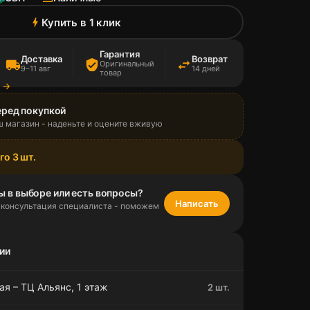
Купить в 1 клик
bolt
Гарантия
Доставка
Возврат
local_shipping
verified_user
swap_horiz
Оригинальный
9–11 авг
14 дней
товар
а →
еред покупкой
ш магазин - наденьте и оцените вживую
го 3 шт.
ы в выборе или есть вопросы?
Написать
 консультация специалиста - поможем
ии
я – ТЦ Альянс, 1 этаж
2 шт.