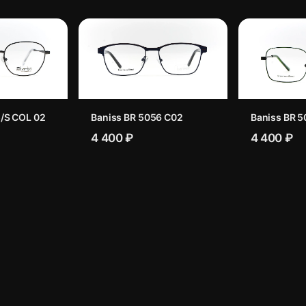
/S COL 02
Baniss BR 5056 C02
Baniss BR 5
4 400 ₽
4 400 ₽