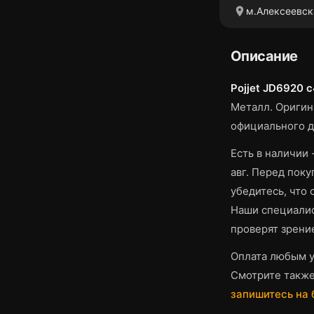
location_on
м.Алексеевск
Описание
Pojjet JD6920 c
Металл.
Оригина
официального д
Есть в наличии 
авг.
Перед покуп
убедитесь, что
Наши специалис
проверят зрени
Оплата любым у
Смотрите такж
запишитесь на