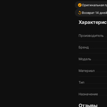
verified
Оригинальная пр
replay
Возврат 14 дне
Характерис
Производитель
Бренд
Модель
Материал
Тип
Назначение
Отзывы