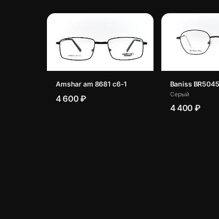
Amshar am 8681 c6-1
Baniss BR5045
Серый
4 600 ₽
4 400 ₽