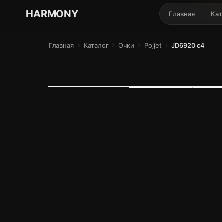
ГАРМОНИЯ ГЛАЗ
HARMONY
Главная
Кат
Главная
chevron_right
Каталог
chevron_right
Очки
chevron_right
Pojjet
chevron_right
JD6920 c4