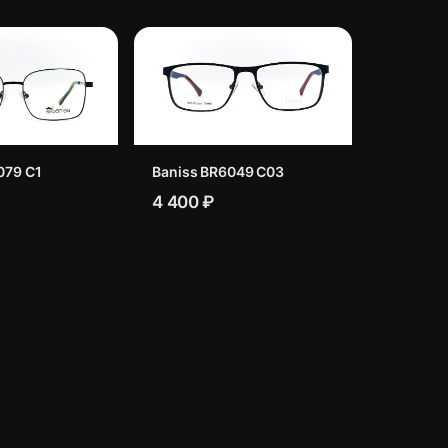
079 C1
Baniss BR6049 C03
4 400 ₽