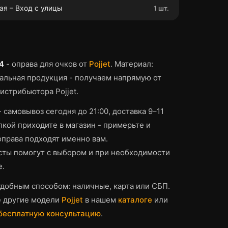
ая – Вход с улицы
1 шт.
4
-
оправа для очков
от
Pojjet
.
Материал:
льная продукция - получаем напрямую от
истрибьютора Pojjet.
- самовывоз сегодня до 21:00, доставка 9–11
кой приходите в магазин - примерьте и
оправа
подходят именно вам.
ты помогут с выбором и при необходимости
е.
добным способом: наличные, карта или СБП.
е другие модели
Pojjet
в нашем
каталоге
или
 бесплатную консультацию
.