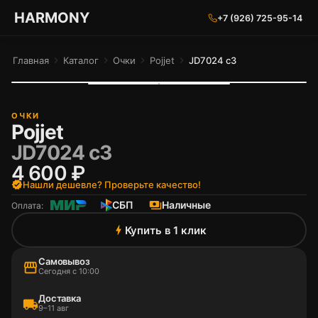
ГАРМОНИЯ ГЛАЗ
HARMONY
+7 (926) 725-95-14
Главная
chevron_right
Каталог
chevron_right
Очки
chevron_right
Pojjet
chevron_right
JD7024 c3
ОЧКИ
Pojjet
JD7024 c3
4 600 ₽
verified
Нашли дешевле? Проверьте качество!
СБП
payments
Наличные
Оплата:
Купить в 1 клик
bolt
Самовывоз
storefront
Сегодня с 10:00
Доставка
local_shipping
9–11 авг