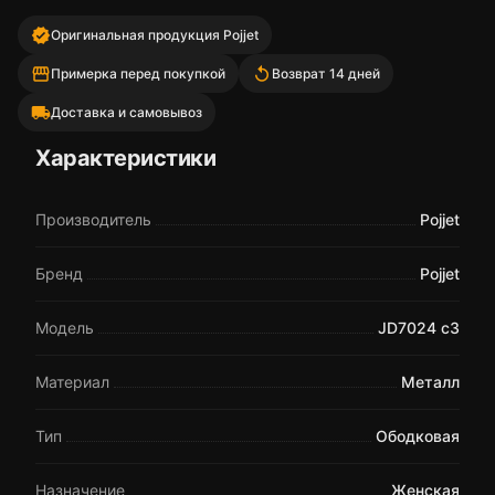
verified
Оригинальная продукция Pojjet
storefront
replay
Примерка перед покупкой
Возврат 14 дней
local_shipping
Доставка и самовывоз
Характеристики
Производитель
Pojjet
Бренд
Pojjet
Модель
JD7024 c3
Материал
Металл
Тип
Ободковая
Назначение
Женская