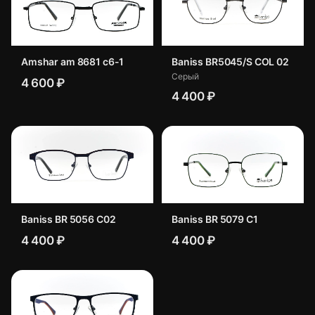
Amshar am 8681 c6-1
Baniss BR5045/S COL 02
Серый
4 600 ₽
4 400 ₽
Baniss BR 5056 C02
Baniss BR 5079 C1
4 400 ₽
4 400 ₽