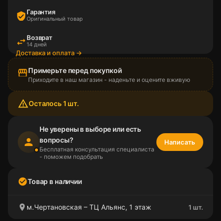
Гарантия
verified_user
Оригинальный товар
Возврат
swap_horiz
14 дней
Доставка и оплата →
Примерьте перед покупкой
storefront
Приходите в наш магазин - наденьте и оцените вживую
warning_amber
Осталось 1 шт.
Не уверены в выборе или есть
вопросы?
person
Написать
Бесплатная консультация специалиста
- поможем подобрать
check_circle
Товар в наличии
location_on
м.Чертановская – ТЦ Альянс, 1 этаж
1 шт.