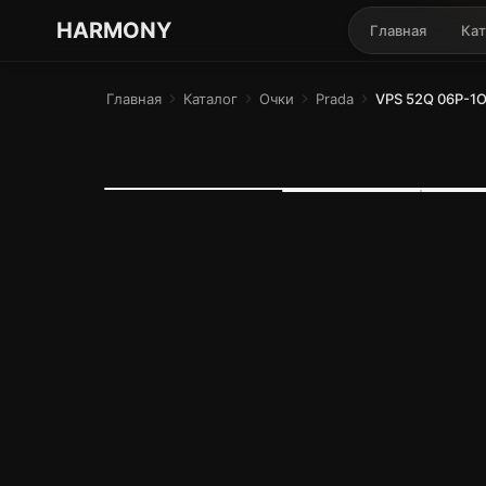
ГАРМОНИЯ ГЛАЗ
HARMONY
Главная
Кат
Главная
chevron_right
Каталог
chevron_right
Очки
chevron_right
Prada
chevron_right
VPS 52Q 06P-1O