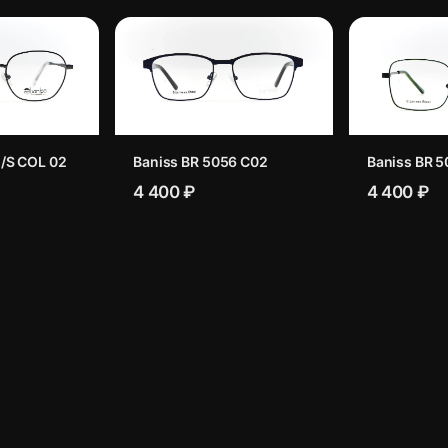
/S COL 02
Baniss BR 5056 C02
Baniss BR 5
4 400 ₽
4 400 ₽