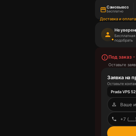
Самовывоз
storefront
Бесплатно
Доставка и оплат
Не уверен
person
Бесплатная
подобрать
info_outline
Под заказ -
Оставьте заяв
Заявка на п
Оставьте контак
Prada VPS 52
person_outline
phone_