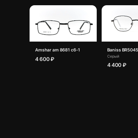
Amshar am 8681 c6-1
Baniss BR5045
Серый
4 600 ₽
4 400 ₽