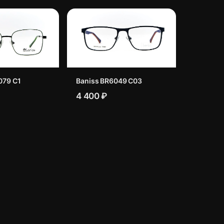
079 C1
Baniss BR6049 C03
4 400 ₽