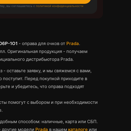
пку, вы соглашаетесь с
политикой конфиденциальности
 06P-1O1
-
оправа для очков
от
Prada
.
лл.
Оригинальная продукция - получаем
ициального дистрибьютора Prada.
з - оставьте заявку, и мы свяжемся с вами,
р поступит.
Перед покупкой приходите в
рьте и убедитесь, что
оправа
подходят
ты помогут с выбором и при необходимости
е.
добным способом: наличные, карта или СБП.
е другие модели
Prada
в нашем
каталоге
или