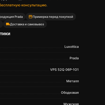
 бесплатную консультацию
.
storefront
родукция Prada
Примерка перед покупкой
local_shipping
й
Доставка и самовывоз
тики
Luxottica
Prada
VPS 52Q 06P-1O1
Металл
Ободковая
Мужская