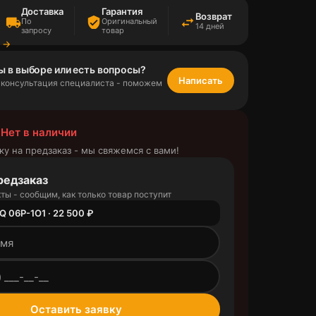
Доставка
Гарантия
Возврат
local_shipping
verified_user
swap_horiz
По
Оригинальный
14 дней
запросу
товар
а →
ы в выборе или есть вопросы?
Написать
 консультация специалиста - поможем
 Нет в наличии
ку на предзаказ - мы свяжемся с вами!
редзаказ
ты - сообщим, как только товар поступит
Q 06P-1O1 · 22 500 ₽
outlined
Оставить заявку