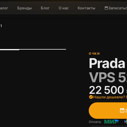
алог
Бренды
Блог
О нас
Контакты
Записатьс
edit_calendar
1
ОЧКИ
Prada
VPS 5
22 500
verified
Нашли дешевле? П
event_available
Оплата: