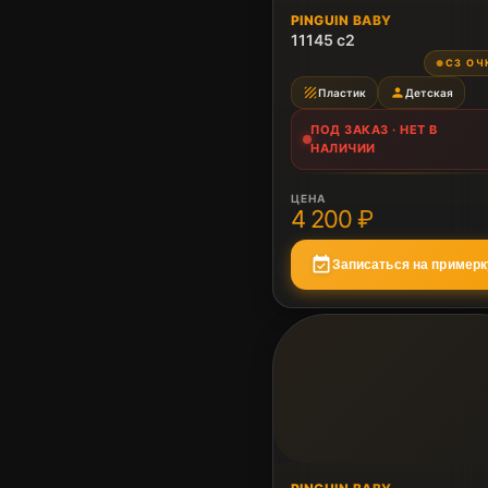
ПОД ЗАКАЗ
PINGUIN BABY
Нет в наличии
11145 c2
СЗ ОЧ
●
texture
person
Пластик
Детская
ПОД ЗАКАЗ · НЕТ В
НАЛИЧИИ
ЦЕНА
4 200 ₽
event_available
Записаться на примерк
ПОД ЗАКАЗ