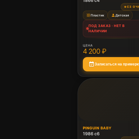
1866 c4
СЗ ОЧ
●
texture
person
Пластик
Детская
ПОД ЗАКАЗ · НЕТ В
НАЛИЧИИ
ЦЕНА
4 200 ₽
event_available
Записаться на примерк
ПОД ЗАКАЗ
PINGUIN BABY
Нет в наличии
1986 c6