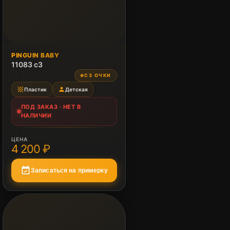
ПОД ЗАКАЗ
PINGUIN BABY
Нет в наличии
11083 c3
СЗ ОЧКИ
●
texture
person
Пластик
Детская
ПОД ЗАКАЗ · НЕТ В
НАЛИЧИИ
ЦЕНА
4 200 ₽
event_available
Записаться на примерку