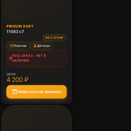
ПОД ЗАКАЗ
PINGUIN BABY
Нет в наличии
11083 c7
СЗ ОЧКИ
●
texture
person
Пластик
Детская
ПОД ЗАКАЗ · НЕТ В
НАЛИЧИИ
ЦЕНА
4 200 ₽
event_available
Записаться на примерку