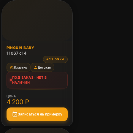
ПОД ЗАКАЗ
PINGUIN BABY
Нет в наличии
11067 c14
СЗ ОЧКИ
●
texture
person
Пластик
Детская
ПОД ЗАКАЗ · НЕТ В
НАЛИЧИИ
ЦЕНА
4 200 ₽
event_available
Записаться на примерку