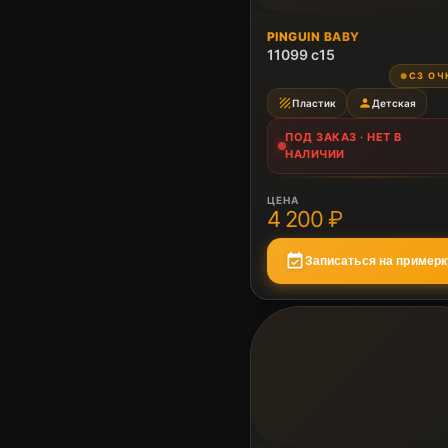
ПОД ЗАКАЗ
PINGUIN BABY
Нет в наличии
11099 c15
СЗ ОЧ
●
texture
person
Пластик
Детская
ПОД ЗАКАЗ · НЕТ В
НАЛИЧИИ
ЦЕНА
4 200 ₽
event_available
Записаться на примерк