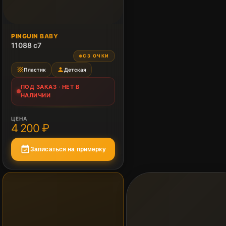
ПОД ЗАКАЗ
PINGUIN BABY
Нет в наличии
11088 c7
СЗ ОЧКИ
●
texture
person
Пластик
Детская
ПОД ЗАКАЗ · НЕТ В
НАЛИЧИИ
ЦЕНА
4 200 ₽
event_available
Записаться на примерку