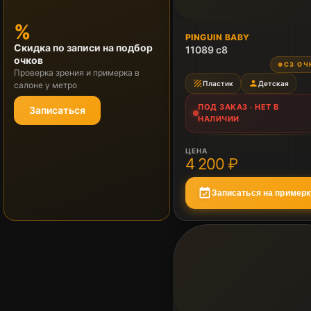
%
ПОД ЗАКАЗ
PINGUIN BABY
Скидка по записи на подбор
Нет в наличии
11089 c8
очков
СЗ ОЧ
●
Проверка зрения и примерка в
texture
person
Пластик
Детская
салоне у метро
ПОД ЗАКАЗ · НЕТ В
Записаться
НАЛИЧИИ
ЦЕНА
4 200 ₽
event_available
Записаться на примерк