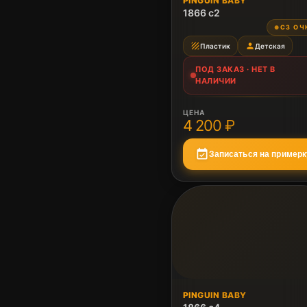
PINGUIN BABY
Нет в наличии
1866 c2
СЗ ОЧ
●
texture
person
Пластик
Детская
ПОД ЗАКАЗ · НЕТ В
НАЛИЧИИ
ЦЕНА
4 200 ₽
event_available
Записаться на примерк
ПОД ЗАКАЗ
PINGUIN BABY
Нет в наличии