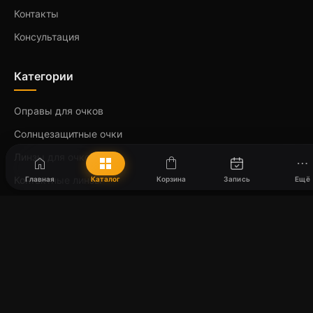
Контакты
Консультация
Категории
Оправы для очков
Солнцезащитные очки
Линзы для очков
home
grid_view
shopping_bag
more_horiz
Контактные линзы
Главная
Каталог
Корзина
Запись
Ещё
Аксессуары
Популярные бренды
Max Mara
Vogue
Ray-Ban
Stepper