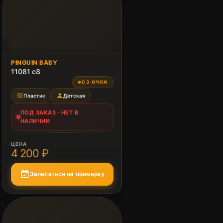
ПОД ЗАКАЗ
PINGUIN BABY
Нет в наличии
11081 c8
СЗ ОЧКИ
●
texture
person
Пластик
Детская
ПОД ЗАКАЗ · НЕТ В
НАЛИЧИИ
ЦЕНА
4 200 ₽
event_available
Записаться на примерку