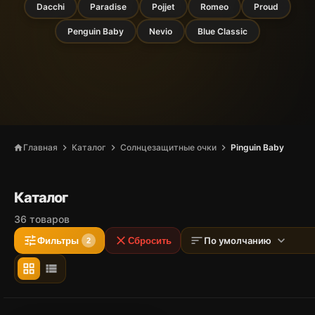
Dacchi
Paradise
Pojjet
Romeo
Proud
Penguin Baby
Nevio
Blue Classic
chevron_right
chevron_right
chevron_right
Главная
Каталог
Солнцезащитные очки
Pinguin Baby
home
Каталог
36 товаров
tune
close
sort
expand_more
По умолчанию
Фильтры
Сбросить
2
grid_view
view_list