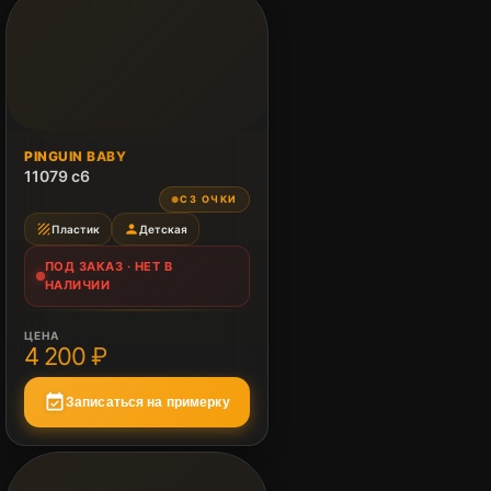
ПОД ЗАКАЗ
PINGUIN BABY
Нет в наличии
11079 c6
СЗ ОЧКИ
●
texture
person
Пластик
Детская
ПОД ЗАКАЗ · НЕТ В
НАЛИЧИИ
ЦЕНА
4 200 ₽
event_available
Записаться на примерку