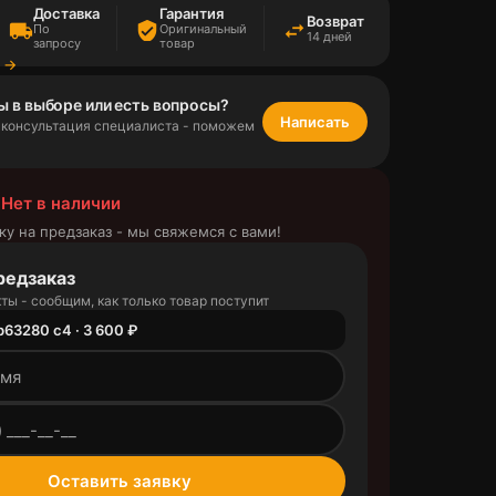
Доставка
Гарантия
Возврат
local_shipping
verified_user
swap_horiz
По
Оригинальный
14 дней
запросу
товар
а →
ы в выборе или есть вопросы?
Написать
 консультация специалиста - поможем
 Нет в наличии
ку на предзаказ - мы свяжемся с вами!
редзаказ
ты - сообщим, как только товар поступит
 b63280 c4 · 3 600 ₽
outlined
Оставить заявку