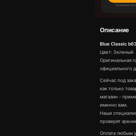
Нажимая кно
Описание
Blue Classic b6
Цвет: Зеленый.
Оригинальная п
официального д
Сейчас под зака
как только това
магазин - приме
именно вам.
Наши специалис
проверят зрени
Оплата любым у