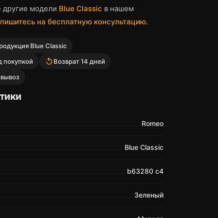
е другие модели
Blue Classic
в нашем
пишитесь на бесплатную консультацию
.
одукция Blue Classic
replay
д покупкой
Возврат 14 дней
овывоз
тики
Romeo
Blue Classic
b63280 c4
Зеленый