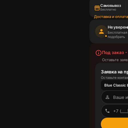
Самовывоз
storefront
Бесплатно
Доставка и оплат
Не уверен
person
Бесплатная
подобрать
info_outline
Под заказ -
Оставьте заяв
Заявка на п
Оставьте контак
Blue Classic
person_outline
phone_