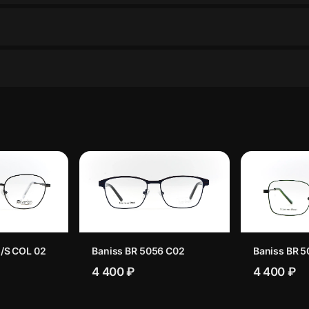
/S COL 02
Baniss BR 5056 C02
Baniss BR 5
4 400 ₽
4 400 ₽