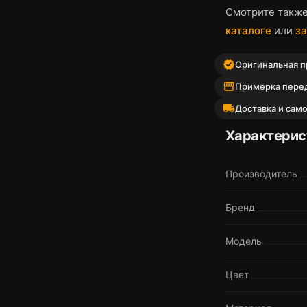
Смотрите такж
каталоге
или
за
verified
Оригинальная пр
storefront
Примерка пере
local_shipping
Доставка и сам
Характерис
Производитель
Бренд
Модель
Цвет