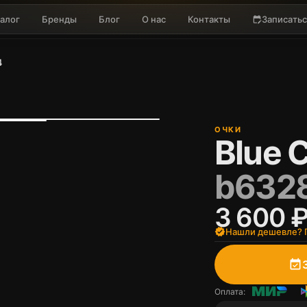
алог
Бренды
Блог
О нас
Контакты
Записатьс
edit_calendar
4
ОЧКИ
Blue C
b632
3 600 
verified
Нашли дешевле? П
event_available
Оплата: