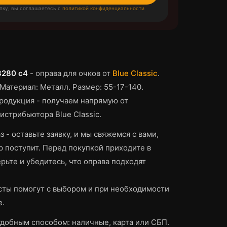
пку, вы соглашаетесь с
политикой конфиденциальности
3280 c4
-
оправа для очков
от
Blue Classic
.
Материал: Металл.
Размер: 55-17-140.
родукция - получаем напрямую от
истрибьютора Blue Classic.
з - оставьте заявку, и мы свяжемся с вами,
р поступит.
Перед покупкой приходите в
рьте и убедитесь, что
оправа
подходят
ты помогут с выбором и при необходимости
е.
добным способом: наличные, карта или СБП.