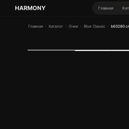
ГАРМОНИЯ ГЛАЗ
HARMONY
Главная
Кат
Главная
chevron_right
Каталог
chevron_right
Очки
chevron_right
Blue Classic
chevron_right
b63280 c