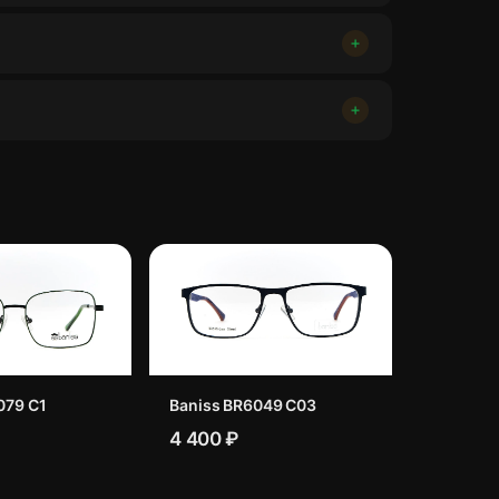
079 C1
Baniss BR6049 C03
4 400 ₽