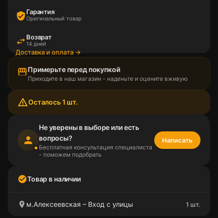
Гарантия
verified_user
Оригинальный товар
Возврат
swap_horiz
14 дней
Доставка и оплата →
Примерьте перед покупкой
storefront
Приходите в наш магазин - наденьте и оцените вживую
warning_amber
Осталось 1 шт.
Не уверены в выборе или есть
вопросы?
person
Написать
Бесплатная консультация специалиста
- поможем подобрать
check_circle
Товар в наличии
location_on
м.Алексеевская – Вход с улицы
1 шт.