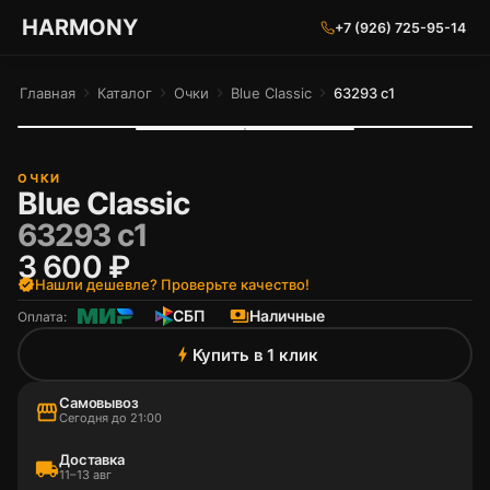
ГАРМОНИЯ ГЛАЗ
HARMONY
+7 (926) 725-95-14
Главная
chevron_right
Каталог
chevron_right
Очки
chevron_right
Blue Classic
chevron_right
63293 c1
ОЧКИ
Blue Classic
63293 c1
3 600 ₽
verified
Нашли дешевле? Проверьте качество!
СБП
payments
Наличные
Оплата:
Купить в 1 клик
bolt
Самовывоз
storefront
Сегодня до 21:00
Доставка
local_shipping
11–13 авг