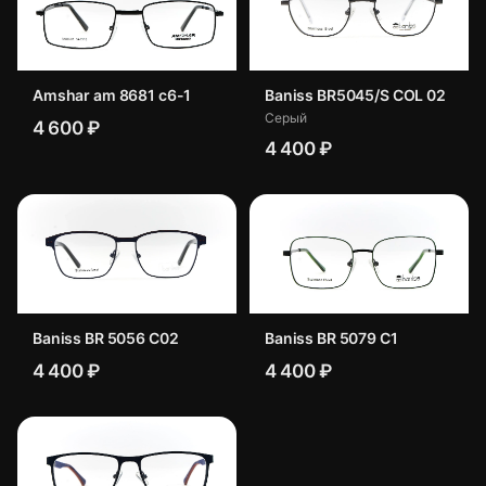
Amshar am 8681 c6-1
Baniss BR5045/S COL 02
Серый
4 600 ₽
4 400 ₽
Baniss BR 5056 C02
Baniss BR 5079 C1
4 400 ₽
4 400 ₽