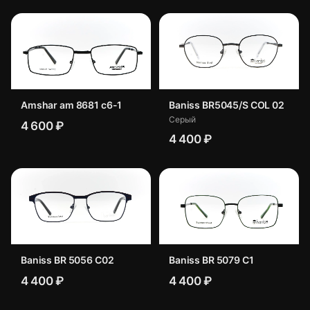
Amshar am 8681 c6-1
Baniss BR5045/S COL 02
Серый
4 600 ₽
4 400 ₽
Baniss BR 5056 C02
Baniss BR 5079 C1
4 400 ₽
4 400 ₽