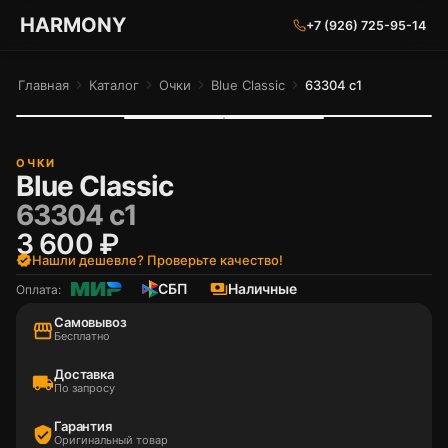
ГАРМОНИЯ ГЛАЗ
HARMONY
+7 (926) 725-95-14
Главная
chevron_right
Каталог
chevron_right
Очки
chevron_right
Blue Classic
chevron_right
63304 c1
ОЧКИ
Blue Classic
63304 c1
3 600 ₽
verified
Нашли дешевле? Проверьте качество!
СБП
payments
Наличные
Оплата:
Самовывоз
storefront
Бесплатно
Доставка
local_shipping
По запросу
Гарантия
verified_user
Оригинальный товар