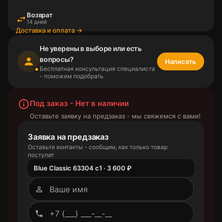
Возврат
swap_horiz
14 дней
Доставка и оплата →
Не уверены в выборе или есть
вопросы?
person
Написать
Бесплатная консультация специалиста
- поможем подобрать
info_outline
Под заказ - Нет в наличии
Оставьте заявку на предзаказ - мы свяжемся с вами!
Заявка на предзаказ
Оставьте контакты - сообщим, как только товар
поступит
Blue Classic 63304 c1 · 3 600 ₽
person_outline
phone_outlined